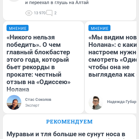
и переехал в глушь на Алтай
13 970
2
МНЕНИЕ
МНЕНИЕ
«Никого нельзя
«Мы видим нов
победить». О чем
Нолана»: с каки
главный блокбастер
настроем нужн
этого года, который
смотреть «Одис
бьет рекорды в
чтобы она не
прокате: честный
выглядела как 
отзыв на «Одиссею»
Нолана
Стас Соколов
Надежда Губарь
Эксперт
РЕКОМЕНДУЕМ
Муравьи и тля больше не сунут носа в