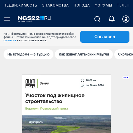
НЕДВИЖИМОСТЬ
ЗНАКОМСТВА
ПОГОДА
ФОРУМЫ
ТЕЛЕПР
На информационном ресурсе применяются cookie-
Согласен
файлы. Оставаясь на сайте, вы подтверждаете свое
согласие
на их использование.
На автодоме — в Турцию
Как живет Алтайский Маугли
Сколько