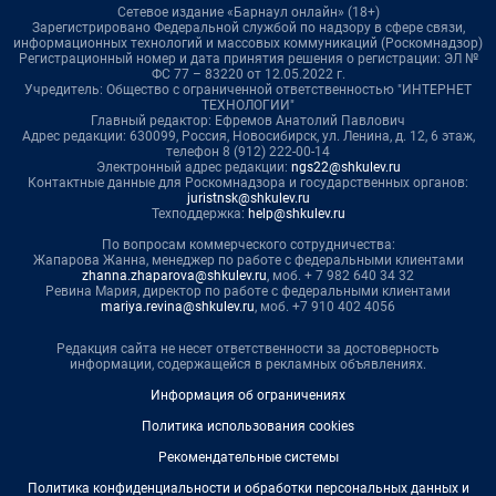
Сетевое издание «Барнаул онлайн» (18+)
Зарегистрировано Федеральной службой по надзору в сфере связи,
информационных технологий и массовых коммуникаций (Роскомнадзор)
Регистрационный номер и дата принятия решения о регистрации: ЭЛ №
ФС 77 – 83220 от 12.05.2022 г.
Учредитель: Общество с ограниченной ответственностью "ИНТЕРНЕТ
ТЕХНОЛОГИИ"
Главный редактор: Ефремов Анатолий Павлович
Адрес редакции: 630099, Россия, Новосибирск, ул. Ленина, д. 12, 6 этаж,
телефон 8 (912) 222-00-14
Электронный адрес редакции:
ngs22@shkulev.ru
Контактные данные для Роскомнадзора и государственных органов:
juristnsk@shkulev.ru
Техподдержка:
help@shkulev.ru
По вопросам коммерческого сотрудничества:
Жапарова Жанна, менеджер по работе с федеральными клиентами
zhanna.zhaparova@shkulev.ru
, моб. + 7 982 640 34 32
Ревина Мария, директор по работе с федеральными клиентами
mariya.revina@shkulev.ru
, моб. +7 910 402 4056
Редакция сайта не несет ответственности за достоверность
информации, содержащейся в рекламных объявлениях.
Информация об ограничениях
Политика использования cookies
Рекомендательные системы
Политика конфиденциальности и обработки персональных данных и