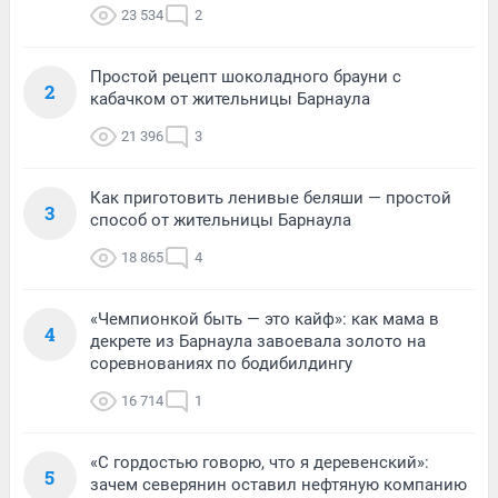
23 534
2
Простой рецепт шоколадного брауни с
2
кабачком от жительницы Барнаула
21 396
3
Как приготовить ленивые беляши — простой
3
способ от жительницы Барнаула
18 865
4
«Чемпионкой быть — это кайф»: как мама в
4
декрете из Барнаула завоевала золото на
соревнованиях по бодибилдингу
16 714
1
«С гордостью говорю, что я деревенский»:
5
зачем северянин оставил нефтяную компанию