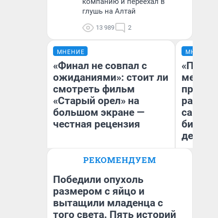
компанию и переехал в
глушь на Алтай
13 989
2
МНЕНИЕ
МНЕНИЕ
«Финал не совпал с
«Покуп
ожиданиями»: стоит ли
мешке»
смотреть фильм
предпр
«Старый орел» на
рассказ
большом экране —
самом 
честная рецензия
бизнес
дешевы
РЕКОМЕНДУЕМ
На
Надежда Губарь
От
де
Победили опухоль
размером с яйцо и
вытащили младенца с
того света. Пять историй