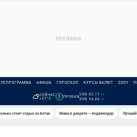
ЕЛЕПРОГРАММА
АФИША
ГОРОСКОП
КУРСЫ ВАЛЮТ
ZODY
П
USD 82,17
СЕЙЧАС
3
ПРОБКИ
+27°C
EUR 94,84
олько стоит отдых на Алтае
Мама в декрете — бодибилдер
Лучший