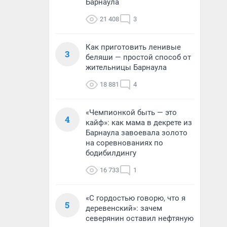
Барнаула
21 408
3
Как приготовить ленивые
3
беляши — простой способ от
жительницы Барнаула
18 881
4
«Чемпионкой быть — это
4
кайф»: как мама в декрете из
Барнаула завоевала золото
на соревнованиях по
бодибилдингу
16 733
1
«С гордостью говорю, что я
5
деревенский»: зачем
северянин оставил нефтяную