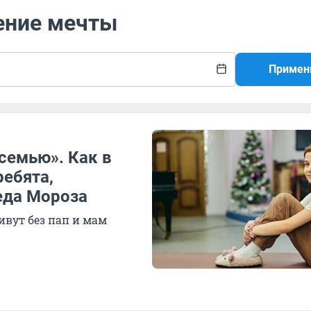
нение мечты
Примен
 семью». Как в
ребята,
еда Мороза
ивут без пап и мам