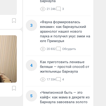
Барнаула
21 246
3
«Фауна формировалась
3
веками»: как барнаульский
арахнолог нашел нового
паука и получил укус змеи на
юге Приморья
20 832
Обсудить
Как приготовить ленивые
4
беляши — простой способ от
жительницы Барнаула
17 334
4
«Чемпионкой быть — это
5
кайф»: как мама в декрете из
Барнаула завоевала золото