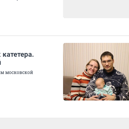
 катетера.
й
ам московской