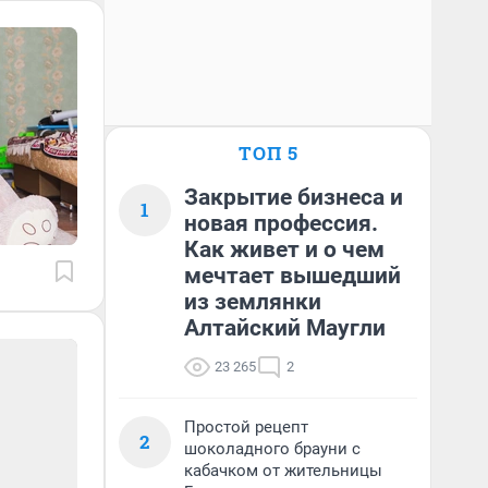
ТОП 5
Закрытие бизнеса и
1
новая профессия.
Как живет и о чем
мечтает вышедший
из землянки
Алтайский Маугли
23 265
2
Простой рецепт
2
шоколадного брауни с
кабачком от жительницы