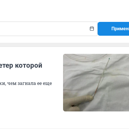
Примен
етер которой
и, чем загнала ее еще