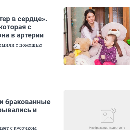
етер в сердце».
которая с
на в артерии
ормили с помощью
ли бракованные
рывались и
вет с кусочком