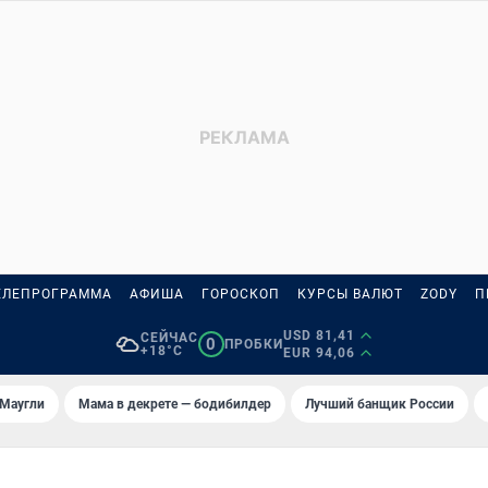
ЕЛЕПРОГРАММА
АФИША
ГОРОСКОП
КУРСЫ ВАЛЮТ
ZODY
П
USD 81,41
СЕЙЧАС
0
ПРОБКИ
+18°C
EUR 94,06
 Маугли
Мама в декрете — бодибилдер
Лучший банщик России