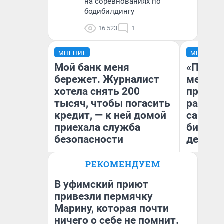
на соревнованиях по
бодибилдингу
16 523
1
МНЕНИЕ
МНЕНИЕ
Мой банк меня
«Покуп
бережет. Журналист
мешке»
хотела снять 200
предпр
тысяч, чтобы погасить
рассказ
кредит, — к ней домой
самом 
приехала служба
бизнес
безопасности
дешевы
РЕКОМЕНДУЕМ
На
Ксения Владимирская
От
Автор мнения
де
В уфимский приют
привезли пермячку
Марину, которая почти
ничего о себе не помнит.