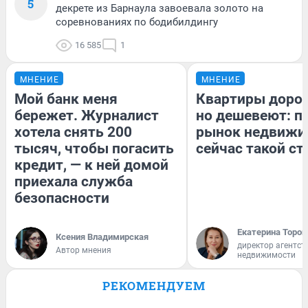
5
декрете из Барнаула завоевала золото на
соревнованиях по бодибилдингу
16 585
1
МНЕНИЕ
МНЕНИЕ
Мой банк меня
Квартиры доро
бережет. Журналист
но дешевеют: п
хотела снять 200
рынок недвижи
тысяч, чтобы погасить
сейчас такой с
кредит, — к ней домой
приехала служба
безопасности
Екатерина Тороп
Ксения Владимирская
директор агентст
Автор мнения
недвижимости
РЕКОМЕНДУЕМ