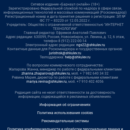
Сетевое издание «Барнаул онлайн» (18+)
Зарегистрировано Федеральной службой по надзору в сфере связи,
информационных технологий и массовых коммуникаций (Роскомнадзор)
Регистрационный номер и дата принятия решения о регистрации: ЭЛ №
ФС 77 – 83220 от 12.05.2022 г.
Учредитель: Общество с ограниченной ответственностью "ИНТЕРНЕТ
ТЕХНОЛОГИИ"
Главный редактор: Ефремов Анатолий Павлович
Адрес редакции: 630099, Россия, Новосибирск, ул. Ленина, д. 12, 6 этаж,
телефон 8 (912) 222-00-14
Электронный адрес редакции:
ngs22@shkulev.ru
Контактные данные для Роскомнадзора и государственных органов:
juristnsk@shkulev.ru
Техподдержка:
help@shkulev.ru
По вопросам коммерческого сотрудничества:
Жапарова Жанна, менеджер по работе с федеральными клиентами
zhanna.zhaparova@shkulev.ru
, моб. + 7 982 640 34 32
Ревина Мария, директор по работе с федеральными клиентами
mariya.revina@shkulev.ru
, моб. +7 910 402 4056
Редакция сайта не несет ответственности за достоверность
информации, содержащейся в рекламных объявлениях.
Информация об ограничениях
Политика использования cookies
Рекомендательные системы
Политика конфиденциальности и обработки персональных данных и