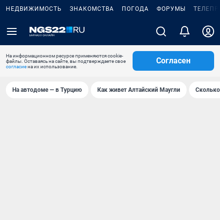
НЕДВИЖИМОСТЬ
ЗНАКОМСТВА
ПОГОДА
ФОРУМЫ
ТЕЛЕПР
На информационном ресурсе применяются cookie-
Согласен
файлы. Оставаясь на сайте, вы подтверждаете свое
согласие
на их использование.
На автодоме — в Турцию
Как живет Алтайский Маугли
Сколько