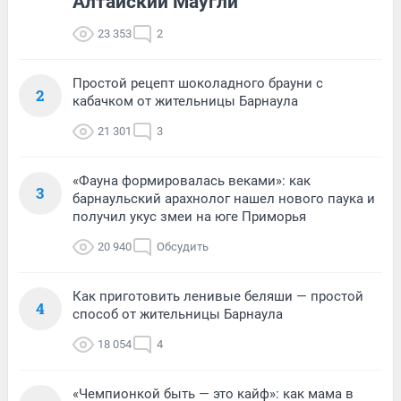
Алтайский Маугли
23 353
2
Простой рецепт шоколадного брауни с
2
кабачком от жительницы Барнаула
21 301
3
«Фауна формировалась веками»: как
3
барнаульский арахнолог нашел нового паука и
получил укус змеи на юге Приморья
20 940
Обсудить
Как приготовить ленивые беляши — простой
4
способ от жительницы Барнаула
18 054
4
«Чемпионкой быть — это кайф»: как мама в