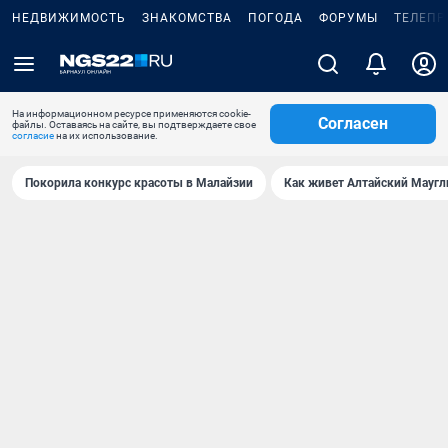
НЕДВИЖИМОСТЬ
ЗНАКОМСТВА
ПОГОДА
ФОРУМЫ
ТЕЛЕПР
На информационном ресурсе применяются cookie-
Согласен
файлы. Оставаясь на сайте, вы подтверждаете свое
согласие
на их использование.
Покорила конкурс красоты в Малайзии
Как живет Алтайский Маугл