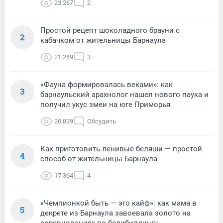
23 267
2
Простой рецепт шоколадного брауни с
2
кабачком от жительницы Барнаула
21 249
3
«Фауна формировалась веками»: как
3
барнаульский арахнолог нашел нового паука и
получил укус змеи на юге Приморья
20 839
Обсудить
Как приготовить ленивые беляши — простой
4
способ от жительницы Барнаула
17 364
4
«Чемпионкой быть — это кайф»: как мама в
5
декрете из Барнаула завоевала золото на
соревнованиях по бодибилдингу