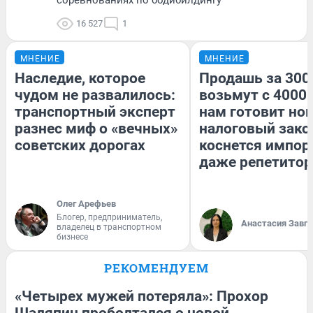
16 527
1
МНЕНИЕ
МНЕНИЕ
Наследие, которое
Продашь за 3000
чудом не развалилось:
возьмут с 4000.
транспортный эксперт
нам готовит но
разнес миф о «вечных»
налоговый зако
советских дорогах
коснется импор
даже репетитор
Олег Арефьев
Блогер, предприниматель,
Анастасия Завг
владелец в транспортном
бизнесе
РЕКОМЕНДУЕМ
«Четырех мужей потеряла»: Прохор
Шаляпин проболтался о новой