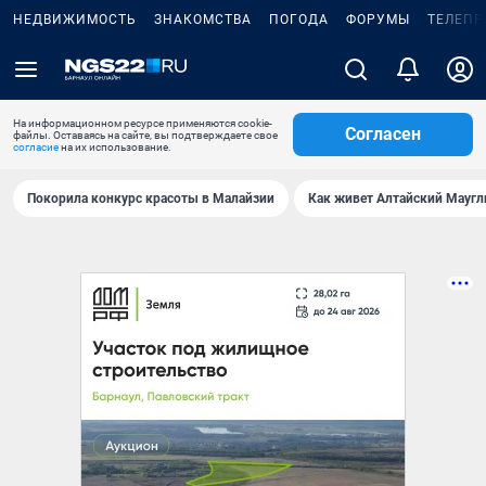
НЕДВИЖИМОСТЬ
ЗНАКОМСТВА
ПОГОДА
ФОРУМЫ
ТЕЛЕПР
На информационном ресурсе применяются cookie-
Согласен
файлы. Оставаясь на сайте, вы подтверждаете свое
согласие
на их использование.
Покорила конкурс красоты в Малайзии
Как живет Алтайский Маугл