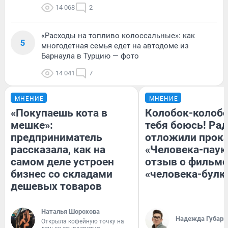
14 068
2
«Расходы на топливо колоссальные»: как
5
многодетная семья едет на автодоме из
Барнаула в Турцию — фото
14 041
7
МНЕНИЕ
МНЕНИЕ
«Покупаешь кота в
Колобок-колобо
мешке»:
тебя боюсь! Рад
предприниматель
отложили прок
рассказала, как на
«Человека-паук
самом деле устроен
отзыв о фильме
бизнес со складами
«человека-булк
дешевых товаров
Наталья Шорохова
Надежда Губарь
Открыла кофейную точку на