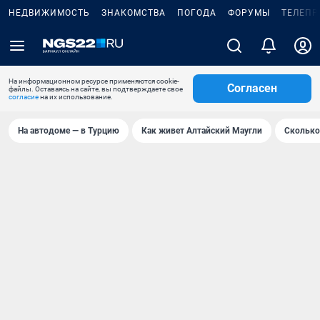
НЕДВИЖИМОСТЬ
ЗНАКОМСТВА
ПОГОДА
ФОРУМЫ
ТЕЛЕПР
На информационном ресурсе применяются cookie-
Согласен
файлы. Оставаясь на сайте, вы подтверждаете свое
согласие
на их использование.
На автодоме — в Турцию
Как живет Алтайский Маугли
Сколько