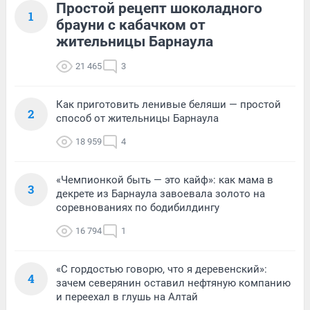
Простой рецепт шоколадного
1
брауни с кабачком от
жительницы Барнаула
21 465
3
Как приготовить ленивые беляши — простой
2
способ от жительницы Барнаула
18 959
4
«Чемпионкой быть — это кайф»: как мама в
3
декрете из Барнаула завоевала золото на
соревнованиях по бодибилдингу
16 794
1
«С гордостью говорю, что я деревенский»:
4
зачем северянин оставил нефтяную компанию
и переехал в глушь на Алтай