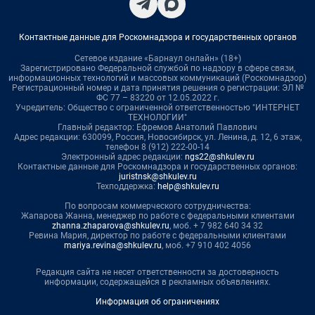
Контактные данные для Роскомнадзора и государственных органов
Сетевое издание «Барнаул онлайн» (18+)
Зарегистрировано Федеральной службой по надзору в сфере связи,
информационных технологий и массовых коммуникаций (Роскомнадзор)
Регистрационный номер и дата принятия решения о регистрации: ЭЛ №
ФС 77 – 83220 от 12.05.2022 г.
Учредитель: Общество с ограниченной ответственностью "ИНТЕРНЕТ
ТЕХНОЛОГИИ"
Главный редактор: Ефремов Анатолий Павлович
Адрес редакции: 630099, Россия, Новосибирск, ул. Ленина, д. 12, 6 этаж,
телефон 8 (912) 222-00-14
Электронный адрес редакции:
ngs22@shkulev.ru
Контактные данные для Роскомнадзора и государственных органов:
juristnsk@shkulev.ru
Техподдержка:
help@shkulev.ru
По вопросам коммерческого сотрудничества:
Жапарова Жанна, менеджер по работе с федеральными клиентами
zhanna.zhaparova@shkulev.ru
, моб. + 7 982 640 34 32
Ревина Мария, директор по работе с федеральными клиентами
mariya.revina@shkulev.ru
, моб. +7 910 402 4056
Редакция сайта не несет ответственности за достоверность
информации, содержащейся в рекламных объявлениях.
Информация об ограничениях