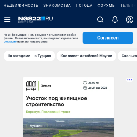
НЕДВИЖИМОСТЬ
ЗНАКОМСТВА
ПОГОДА
ФОРУМЫ
ТЕЛЕПР
На информационном ресурсе применяются cookie-
Согласен
файлы. Оставаясь на сайте, вы подтверждаете свое
согласие
на их использование.
На автодоме — в Турцию
Как живет Алтайский Маугли
Сколько