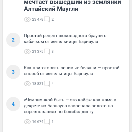
мечтает вышедший из землянки
Алтайский Маугли
23 478
2
Простой рецепт шоколадного брауни с
2
кабачком от жительницы Барнаула
21 375
3
Как приготовить ленивые беляши — простой
3
способ от жительницы Барнаула
18 821
4
«Чемпионкой быть — это кайф»: как мама в
4
декрете из Барнаула завоевала золото на
соревнованиях по бодибилдингу
16 674
1