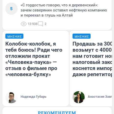
«С гордостью говорю, что я деревенский»:
5
зачем северянин оставил нефтяную компанию
и переехал в глушь на Алтай
13 938
2
МНЕНИЕ
МНЕНИЕ
Колобок-колобок, я
Продашь за 3000
тебя боюсь! Ради чего
возьмут с 4000.
отложили прокат
нам готовит но
«Человека-паука» —
налоговый зако
отзыв о фильме про
коснется импор
«человека-булку»
даже репетитор
Надежда Губарь
Анастасия Завг
РЕКОМЕНДУЕМ