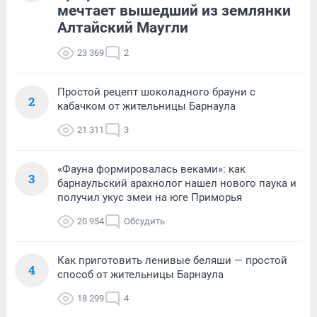
мечтает вышедший из землянки
Алтайский Маугли
23 369
2
Простой рецепт шоколадного брауни с
2
кабачком от жительницы Барнаула
21 311
3
«Фауна формировалась веками»: как
3
барнаульский арахнолог нашел нового паука и
получил укус змеи на юге Приморья
20 954
Обсудить
Как приготовить ленивые беляши — простой
4
способ от жительницы Барнаула
18 299
4