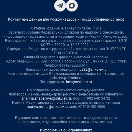
Контактные данные для Роскомнадзора и государственных органов
Сетевое издание «Барнаул онлайн» (18+)
Зарегистрировано Федеральной службой по надзору в сфере связи,
информационных технологий и массовых коммуникаций (Роскомнадзор)
Регистрационный номер и дата принятия решения о регистрации: ЭЛ №
ФС 77 – 83220 от 12.05.2022 г.
Учредитель: Общество с ограниченной ответственностью "ИНТЕРНЕТ
ТЕХНОЛОГИИ"
Главный редактор: Ефремов Анатолий Павлович
Адрес редакции: 630099, Россия, Новосибирск, ул. Ленина, д. 12, 6 этаж,
телефон 8 (912) 222-00-14
Электронный адрес редакции:
ngs22@shkulev.ru
Контактные данные для Роскомнадзора и государственных органов:
juristnsk@shkulev.ru
Техподдержка:
help@shkulev.ru
По вопросам коммерческого сотрудничества:
Жапарова Жанна, менеджер по работе с федеральными клиентами
zhanna.zhaparova@shkulev.ru
, моб. + 7 982 640 34 32
Ревина Мария, директор по работе с федеральными клиентами
mariya.revina@shkulev.ru
, моб. +7 910 402 4056
Редакция сайта не несет ответственности за достоверность
информации, содержащейся в рекламных объявлениях.
Информация об ограничениях