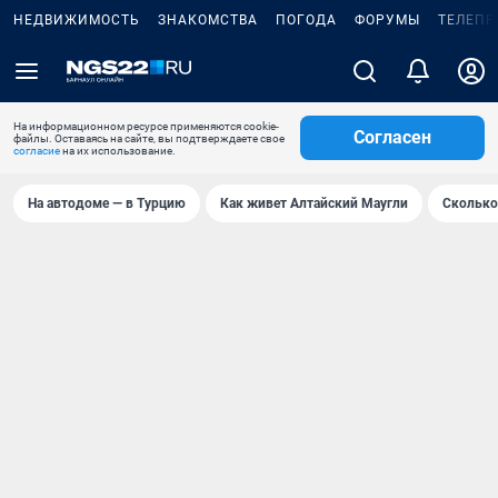
НЕДВИЖИМОСТЬ
ЗНАКОМСТВА
ПОГОДА
ФОРУМЫ
ТЕЛЕПР
На информационном ресурсе применяются cookie-
Согласен
файлы. Оставаясь на сайте, вы подтверждаете свое
согласие
на их использование.
На автодоме — в Турцию
Как живет Алтайский Маугли
Сколько