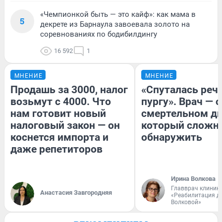
«Чемпионкой быть — это кайф»: как мама в
5
декрете из Барнаула завоевала золото на
соревнованиях по бодибилдингу
16 592
1
МНЕНИЕ
МНЕНИЕ
Продашь за 3000, налог
«Спуталась речь
возьмут с 4000. Что
пургу». Врач — о
нам готовит новый
смертельном ди
налоговый закон — он
который сложн
коснется импорта и
обнаружить
даже репетиторов
Ирина Волкова
Главврач клиник
Анастасия Завгородняя
«Реабилитация д
Волковой»