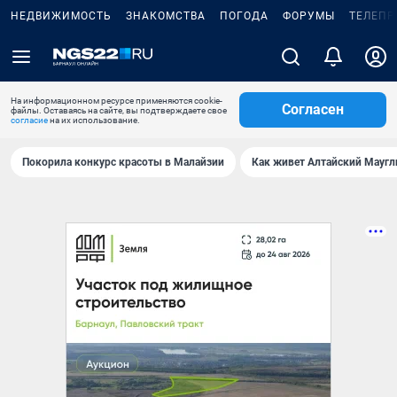
НЕДВИЖИМОСТЬ
ЗНАКОМСТВА
ПОГОДА
ФОРУМЫ
ТЕЛЕПР
На информационном ресурсе применяются cookie-
Согласен
файлы. Оставаясь на сайте, вы подтверждаете свое
согласие
на их использование.
Покорила конкурс красоты в Малайзии
Как живет Алтайский Маугл