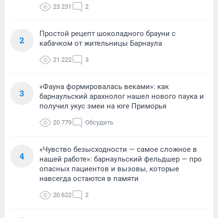
23 231
2
Простой рецепт шоколадного брауни с
2
кабачком от жительницы Барнаула
21 222
3
«Фауна формировалась веками»: как
3
барнаульский арахнолог нашел нового паука и
получил укус змеи на юге Приморья
20 779
Обсудить
«Чувство безысходности — самое сложное в
4
нашей работе»: барнаульский фельдшер — про
опасных пациентов и вызовы, которые
навсегда остаются в памяти
20 622
2