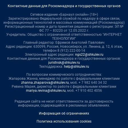
Контактные данные для Роскомнадзора и государственных органов
Сетевое издание «Барнаул онлайн» (18+)
Зарегистрировано Федеральной службой по надзору в сфере связи,
информационных технологий и массовых коммуникаций (Роскомнадзор)
Регистрационный номер и дата принятия решения о регистрации: ЭЛ №
ФС 77 – 83220 от 12.05.2022 г.
Учредитель: Общество с ограниченной ответственностью "ИНТЕРНЕТ
ТЕХНОЛОГИИ"
Главный редактор: Ефремов Анатолий Павлович
Адрес редакции: 630099, Россия, Новосибирск, ул. Ленина, д. 12, 6 этаж,
телефон 8 (912) 222-00-14
Электронный адрес редакции:
ngs22@shkulev.ru
Контактные данные для Роскомнадзора и государственных органов:
juristnsk@shkulev.ru
Техподдержка:
help@shkulev.ru
По вопросам коммерческого сотрудничества:
Жапарова Жанна, менеджер по работе с федеральными клиентами
zhanna.zhaparova@shkulev.ru
, моб. + 7 982 640 34 32
Ревина Мария, директор по работе с федеральными клиентами
mariya.revina@shkulev.ru
, моб. +7 910 402 4056
Редакция сайта не несет ответственности за достоверность
информации, содержащейся в рекламных объявлениях.
Информация об ограничениях
Политика использования cookies