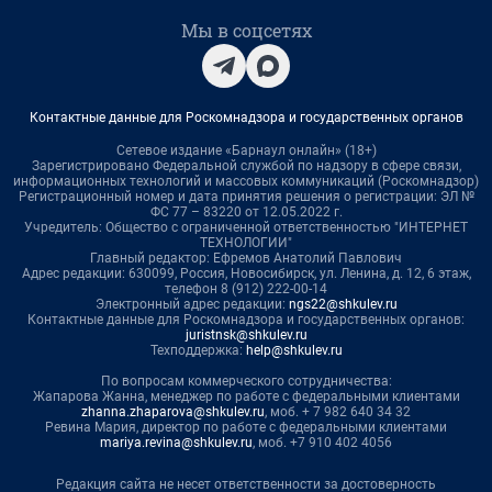
Мы в соцсетях
Контактные данные для Роскомнадзора и государственных органов
Сетевое издание «Барнаул онлайн» (18+)
Зарегистрировано Федеральной службой по надзору в сфере связи,
информационных технологий и массовых коммуникаций (Роскомнадзор)
Регистрационный номер и дата принятия решения о регистрации: ЭЛ №
ФС 77 – 83220 от 12.05.2022 г.
Учредитель: Общество с ограниченной ответственностью "ИНТЕРНЕТ
ТЕХНОЛОГИИ"
Главный редактор: Ефремов Анатолий Павлович
Адрес редакции: 630099, Россия, Новосибирск, ул. Ленина, д. 12, 6 этаж,
телефон 8 (912) 222-00-14
Электронный адрес редакции:
ngs22@shkulev.ru
Контактные данные для Роскомнадзора и государственных органов:
juristnsk@shkulev.ru
Техподдержка:
help@shkulev.ru
По вопросам коммерческого сотрудничества:
Жапарова Жанна, менеджер по работе с федеральными клиентами
zhanna.zhaparova@shkulev.ru
, моб. + 7 982 640 34 32
Ревина Мария, директор по работе с федеральными клиентами
mariya.revina@shkulev.ru
, моб. +7 910 402 4056
Редакция сайта не несет ответственности за достоверность