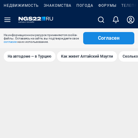
НЕДВИЖИМОСТЬ
ЗНАКОМСТВА
ПОГОДА
ФОРУМЫ
ТЕЛЕПР
На информационном ресурсе применяются cookie-
Согласен
файлы. Оставаясь на сайте, вы подтверждаете свое
согласие
на их использование.
На автодоме — в Турцию
Как живет Алтайский Маугли
Сколько