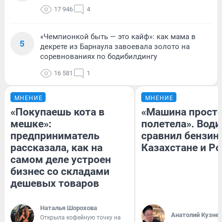
17 946
4
«Чемпионкой быть — это кайф»: как мама в
5
декрете из Барнаула завоевала золото на
соревнованиях по бодибилдингу
16 581
1
МНЕНИЕ
МНЕНИЕ
«Покупаешь кота в
«Машина прост
мешке»:
полетела». Води
предприниматель
сравнил бензин
рассказала, как на
Казахстане и Р
самом деле устроен
бизнес со складами
дешевых товаров
Наталья Шорохова
Анатолий Кузне
Открыла кофейную точку на