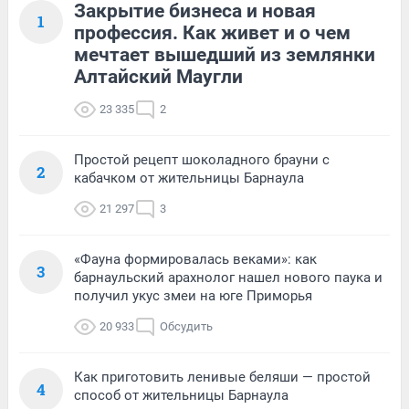
Закрытие бизнеса и новая
1
профессия. Как живет и о чем
мечтает вышедший из землянки
Алтайский Маугли
23 335
2
Простой рецепт шоколадного брауни с
2
кабачком от жительницы Барнаула
21 297
3
«Фауна формировалась веками»: как
3
барнаульский арахнолог нашел нового паука и
получил укус змеи на юге Приморья
20 933
Обсудить
Как приготовить ленивые беляши — простой
4
способ от жительницы Барнаула