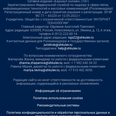
Сетевое издание «Барнаул онлайн» (18+)
Зарегистрировано Федеральной службой по надзору в сфере связи,
информационных технологий и массовых коммуникаций (Роскомнадзор)
Регистрационный номер и дата принятия решения о регистрации: ЭЛ №
ФС 77 – 83220 от 12.05.2022 г.
Учредитель: Общество с ограниченной ответственностью "ИНТЕРНЕТ
ТЕХНОЛОГИИ"
Главный редактор: Ефремов Анатолий Павлович
Адрес редакции: 630099, Россия, Новосибирск, ул. Ленина, д. 12, 6 этаж,
телефон 8 (912) 222-00-14
Электронный адрес редакции:
ngs22@shkulev.ru
Контактные данные для Роскомнадзора и государственных органов:
juristnsk@shkulev.ru
Техподдержка:
help@shkulev.ru
По вопросам коммерческого сотрудничества:
Жапарова Жанна, менеджер по работе с федеральными клиентами
zhanna.zhaparova@shkulev.ru
, моб. + 7 982 640 34 32
Ревина Мария, директор по работе с федеральными клиентами
mariya.revina@shkulev.ru
, моб. +7 910 402 4056
Редакция сайта не несет ответственности за достоверность
информации, содержащейся в рекламных объявлениях.
Информация об ограничениях
Политика использования cookies
Рекомендательные системы
Политика конфиденциальности и обработки персональных данных и