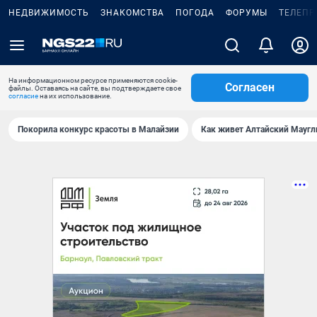
НЕДВИЖИМОСТЬ
ЗНАКОМСТВА
ПОГОДА
ФОРУМЫ
ТЕЛЕПР
На информационном ресурсе применяются cookie-
Согласен
файлы. Оставаясь на сайте, вы подтверждаете свое
согласие
на их использование.
Покорила конкурс красоты в Малайзии
Как живет Алтайский Маугл