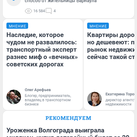
способ от жительницы Барнаула
16 584
4
МНЕНИЕ
МНЕНИЕ
Наследие, которое
Квартиры доро
чудом не развалилось:
но дешевеют: п
транспортный эксперт
рынок недвижи
разнес миф о «вечных»
сейчас такой с
советских дорогах
Олег Арефьев
Екатерина Тороп
Блогер, предприниматель,
владелец в транспортном
директор агентст
бизнесе
недвижимости
РЕКОМЕНДУЕМ
Уроженка Волгограда выиграла