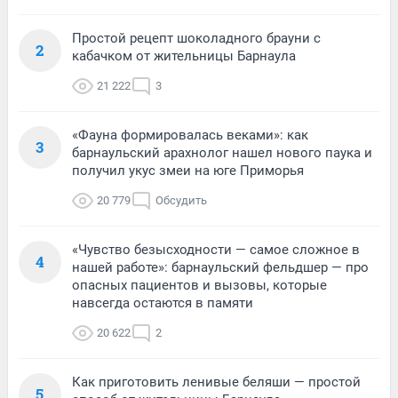
Простой рецепт шоколадного брауни с
2
кабачком от жительницы Барнаула
21 222
3
«Фауна формировалась веками»: как
3
барнаульский арахнолог нашел нового паука и
получил укус змеи на юге Приморья
20 779
Обсудить
«Чувство безысходности — самое сложное в
4
нашей работе»: барнаульский фельдшер — про
опасных пациентов и вызовы, которые
навсегда остаются в памяти
20 622
2
Как приготовить ленивые беляши — простой
5