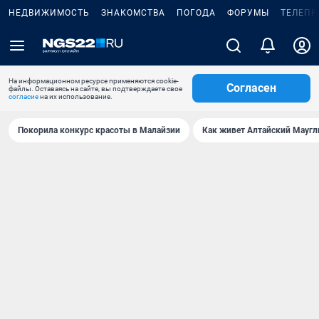
НЕДВИЖИМОСТЬ
ЗНАКОМСТВА
ПОГОДА
ФОРУМЫ
ТЕЛЕПР
На информационном ресурсе применяются cookie-
Согласен
файлы. Оставаясь на сайте, вы подтверждаете свое
согласие
на их использование.
Покорила конкурс красоты в Малайзии
Как живет Алтайский Маугл