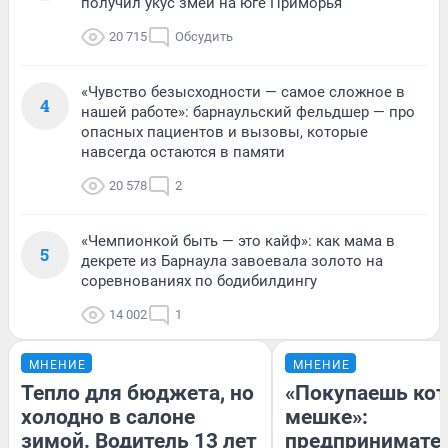
получил укус змеи на юге Приморья
20 715
Обсудить
«Чувство безысходности — самое сложное в
4
нашей работе»: барнаульский фельдшер — про
опасных пациентов и вызовы, которые
навсегда остаются в памяти
20 578
2
«Чемпионкой быть — это кайф»: как мама в
5
декрете из Барнаула завоевала золото на
соревнованиях по бодибилдингу
14 002
1
МНЕНИЕ
МНЕНИЕ
Тепло для бюджета, но
«Покупаешь кот
холодно в салоне
мешке»:
зимой. Водитель 13 лет
предпринимате