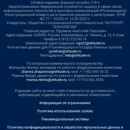
Сетевое издание «Барнаул онлайн» (18+)
Зарегистрировано Федеральной службой по надзору в сфере связи,
информационных технологий и массовых коммуникаций (Роскомнадзор)
Регистрационный номер и дата принятия решения о регистрации: ЭЛ №
ФС 77 – 83220 от 12.05.2022 г.
Учредитель: Общество с ограниченной ответственностью "ИНТЕРНЕТ
ТЕХНОЛОГИИ"
Главный редактор: Ефремов Анатолий Павлович
Адрес редакции: 630099, Россия, Новосибирск, ул. Ленина, д. 12, 6 этаж,
телефон 8 (912) 222-00-14
Электронный адрес редакции:
ngs22@shkulev.ru
Контактные данные для Роскомнадзора и государственных органов:
juristnsk@shkulev.ru
Техподдержка:
help@shkulev.ru
По вопросам коммерческого сотрудничества:
Жапарова Жанна, менеджер по работе с федеральными клиентами
zhanna.zhaparova@shkulev.ru
, моб. + 7 982 640 34 32
Ревина Мария, директор по работе с федеральными клиентами
mariya.revina@shkulev.ru
, моб. +7 910 402 4056
Редакция сайта не несет ответственности за достоверность
информации, содержащейся в рекламных объявлениях.
Информация об ограничениях
Политика использования cookies
Рекомендательные системы
Политика конфиденциальности и обработки персональных данных и