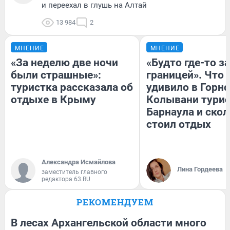
и переехал в глушь на Алтай
13 984
2
МНЕНИЕ
МНЕНИЕ
«За неделю две ночи
«Будто где-то за
были страшные»:
границей». Что
туристка рассказала об
удивило в Горн
отдыхе в Крыму
Колывани турис
Барнаула и ско
стоил отдых
Александра Исмайлова
Лина Гордеева
заместитель главного
редактора 63.RU
РЕКОМЕНДУЕМ
В лесах Архангельской области много