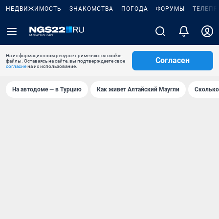
НЕДВИЖИМОСТЬ
ЗНАКОМСТВА
ПОГОДА
ФОРУМЫ
ТЕЛЕПР
На информационном ресурсе применяются cookie-
Согласен
файлы. Оставаясь на сайте, вы подтверждаете свое
согласие
на их использование.
На автодоме — в Турцию
Как живет Алтайский Маугли
Сколько