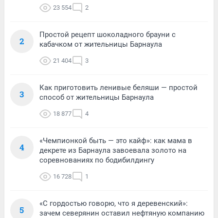
23 554
2
Простой рецепт шоколадного брауни с
2
кабачком от жительницы Барнаула
21 404
3
Как приготовить ленивые беляши — простой
3
способ от жительницы Барнаула
18 877
4
«Чемпионкой быть — это кайф»: как мама в
4
декрете из Барнаула завоевала золото на
соревнованиях по бодибилдингу
16 728
1
«С гордостью говорю, что я деревенский»:
5
зачем северянин оставил нефтяную компанию