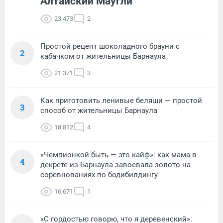
Алтайский Маугли
23 473
2
Простой рецепт шоколадного брауни с
2
кабачком от жительницы Барнаула
21 371
3
Как приготовить ленивые беляши — простой
3
способ от жительницы Барнаула
18 812
4
«Чемпионкой быть — это кайф»: как мама в
4
декрете из Барнаула завоевала золото на
соревнованиях по бодибилдингу
16 671
1
«С гордостью говорю, что я деревенский»: