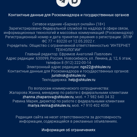
Контактные данные для Роскомнадзора и государственных органов
Сетевое издание «Барнаул онлайн» (18+)
Зарегистрировано Федеральной службой по надзору в сфере связи,
информационных технологий и массовых коммуникаций (Роскомнадзор)
Регистрационный номер и дата принятия решения о регистрации: ЭЛ №
ФС 77 – 83220 от 12.05.2022 г.
Учредитель: Общество с ограниченной ответственностью "ИНТЕРНЕТ
ТЕХНОЛОГИИ"
Главный редактор: Ефремов Анатолий Павлович
Адрес редакции: 630099, Россия, Новосибирск, ул. Ленина, д. 12, 6 этаж,
телефон 8 (912) 222-00-14
Электронный адрес редакции:
ngs22@shkulev.ru
Контактные данные для Роскомнадзора и государственных органов:
juristnsk@shkulev.ru
Техподдержка:
help@shkulev.ru
По вопросам коммерческого сотрудничества:
Жапарова Жанна, менеджер по работе с федеральными клиентами
zhanna.zhaparova@shkulev.ru
, моб. + 7 982 640 34 32
Ревина Мария, директор по работе с федеральными клиентами
mariya.revina@shkulev.ru
, моб. +7 910 402 4056
Редакция сайта не несет ответственности за достоверность
информации, содержащейся в рекламных объявлениях.
Информация об ограничениях