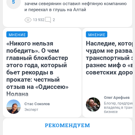
5
зачем северянин оставил нефтяную компанию
и переехал в глушь на Алтай
13 932
2
МНЕНИЕ
МНЕНИЕ
«Никого нельзя
Наследие, кото
победить». О чем
чудом не разва
главный блокбастер
транспортный э
этого года, который
разнес миф о «
бьет рекорды в
советских доро
прокате: честный
отзыв на «Одиссею»
Нолана
Олег Арефьев
Блогер, предприн
Стас Соколов
владелец в тран
Эксперт
бизнесе
РЕКОМЕНДУЕМ