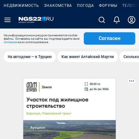
НЕДВИЖИМОСТЬ
ЗНАКОМСТВА
ПОГОДА
ФОРУМЫ
ТЕЛЕПР
На информационном ресурсе применяются cookie-
Согласен
файлы. Оставаясь на сайте, вы подтверждаете свое
согласие
на их использование.
На автодоме — в Турцию
Как живет Алтайский Маугли
Сколько