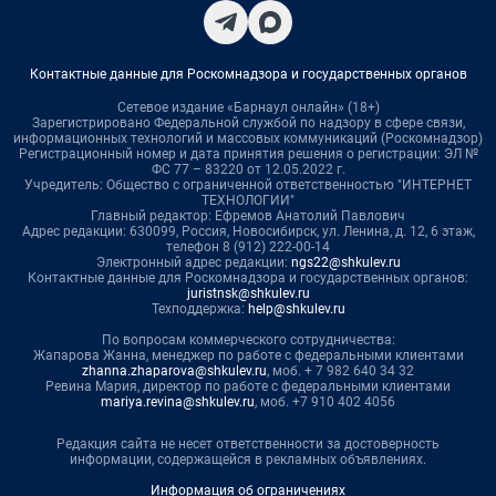
Контактные данные для Роскомнадзора и государственных органов
Сетевое издание «Барнаул онлайн» (18+)
Зарегистрировано Федеральной службой по надзору в сфере связи,
информационных технологий и массовых коммуникаций (Роскомнадзор)
Регистрационный номер и дата принятия решения о регистрации: ЭЛ №
ФС 77 – 83220 от 12.05.2022 г.
Учредитель: Общество с ограниченной ответственностью "ИНТЕРНЕТ
ТЕХНОЛОГИИ"
Главный редактор: Ефремов Анатолий Павлович
Адрес редакции: 630099, Россия, Новосибирск, ул. Ленина, д. 12, 6 этаж,
телефон 8 (912) 222-00-14
Электронный адрес редакции:
ngs22@shkulev.ru
Контактные данные для Роскомнадзора и государственных органов:
juristnsk@shkulev.ru
Техподдержка:
help@shkulev.ru
По вопросам коммерческого сотрудничества:
Жапарова Жанна, менеджер по работе с федеральными клиентами
zhanna.zhaparova@shkulev.ru
, моб. + 7 982 640 34 32
Ревина Мария, директор по работе с федеральными клиентами
mariya.revina@shkulev.ru
, моб. +7 910 402 4056
Редакция сайта не несет ответственности за достоверность
информации, содержащейся в рекламных объявлениях.
Информация об ограничениях