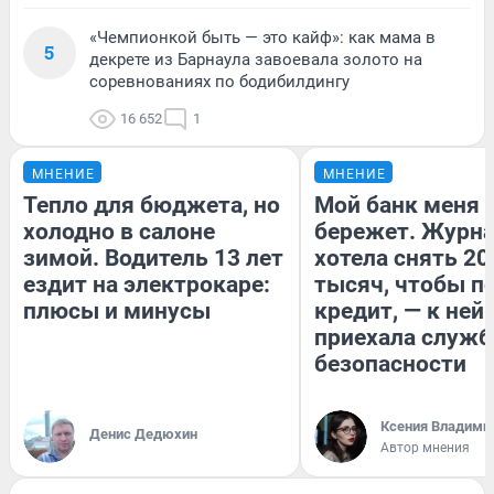
«Чемпионкой быть — это кайф»: как мама в
5
декрете из Барнаула завоевала золото на
соревнованиях по бодибилдингу
16 652
1
МНЕНИЕ
МНЕНИЕ
Тепло для бюджета, но
Мой банк меня
холодно в салоне
бережет. Журн
зимой. Водитель 13 лет
хотела снять 20
ездит на электрокаре:
тысяч, чтобы п
плюсы и минусы
кредит, — к ней
приехала служб
безопасности
Ксения Владими
Денис Дедюхин
Автор мнения