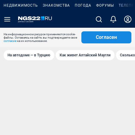
НЕДВИЖИМОСТЬ
ЗНАКОМСТВА
ПОГОДА
ФОРУМЫ
ТЕЛЕПР
На информационном ресурсе применяются cookie-
Согласен
файлы. Оставаясь на сайте, вы подтверждаете свое
согласие
на их использование.
На автодоме — в Турцию
Как живет Алтайский Маугли
Сколько