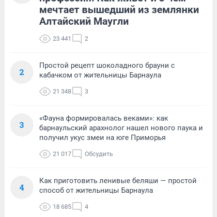
мечтает вышедший из землянки
Алтайский Маугли
23 441
2
Простой рецепт шоколадного брауни с
2
кабачком от жительницы Барнаула
21 348
3
«Фауна формировалась веками»: как
3
барнаульский арахнолог нашел нового паука и
получил укус змеи на юге Приморья
21 017
Обсудить
Как приготовить ленивые беляши — простой
4
способ от жительницы Барнаула
18 685
4