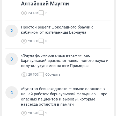
Алтайский Маугли
23 185
2
Простой рецепт шоколадного брауни с
2
кабачком от жительницы Барнаула
20 850
3
«Фауна формировалась веками»: как
3
барнаульский арахнолог нашел нового паука и
получил укус змеи на юге Приморья
20 700
Обсудить
«Чувство безысходности — самое сложное в
4
нашей работе»: барнаульский фельдшер — про
опасных пациентов и вызовы, которые
навсегда остаются в памяти
20 570
2