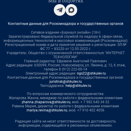
Мы в соцсетях
Контактные данные для Роскомнадзора и государственных органов
Сетевое издание «Барнаул онлайн» (18+)
Зарегистрировано Федеральной службой по надзору в сфере связи,
информационных технологий и массовых коммуникаций (Роскомнадзор)
Регистрационный номер и дата принятия решения о регистрации: ЭЛ №
ФС 77 – 83220 от 12.05.2022 г.
Учредитель: Общество с ограниченной ответственностью "ИНТЕРНЕТ
ТЕХНОЛОГИИ"
Главный редактор: Ефремов Анатолий Павлович
Адрес редакции: 630099, Россия, Новосибирск, ул. Ленина, д. 12, 6 этаж,
телефон 8 (912) 222-00-14
Электронный адрес редакции:
ngs22@shkulev.ru
Контактные данные для Роскомнадзора и государственных органов:
juristnsk@shkulev.ru
Техподдержка:
help@shkulev.ru
По вопросам коммерческого сотрудничества:
Жапарова Жанна, менеджер по работе с федеральными клиентами
zhanna.zhaparova@shkulev.ru
, моб. + 7 982 640 34 32
Ревина Мария, директор по работе с федеральными клиентами
mariya.revina@shkulev.ru
, моб. +7 910 402 4056
Редакция сайта не несет ответственности за достоверность
информации, содержащейся в рекламных объявлениях.