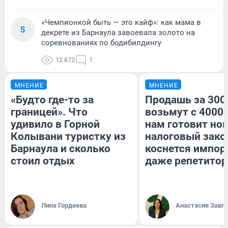
«Чемпионкой быть — это кайф»: как мама в
5
декрете из Барнаула завоевала золото на
соревнованиях по бодибилдингу
12 672
1
МНЕНИЕ
МНЕНИЕ
«Будто где-то за
Продашь за 3000
границей». Что
возьмут с 4000.
удивило в Горной
нам готовит но
Колывани туристку из
налоговый зако
Барнаула и сколько
коснется импор
стоил отдых
даже репетитор
Лина Гордеева
Анастасия Завг