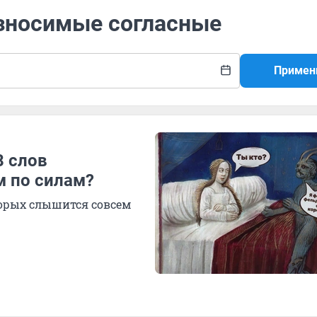
износимые согласные
Примен
8 слов
м по силам?
торых слышится совсем