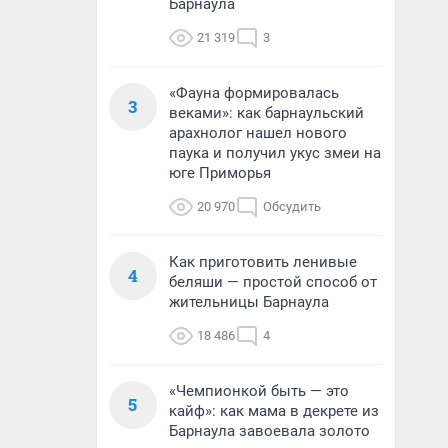
Барнаула
21 319
3
«Фауна формировалась
3
веками»: как барнаульский
арахнолог нашел нового
паука и получил укус змеи на
юге Приморья
20 970
Обсудить
Как приготовить ленивые
4
беляши — простой способ от
жительницы Барнаула
18 486
4
«Чемпионкой быть — это
5
кайф»: как мама в декрете из
Барнаула завоевала золото