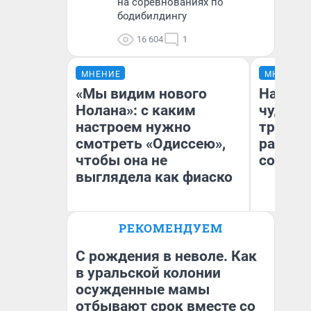
на соревнованиях по
бодибилдингу
16 604
1
МНЕНИЕ
МНЕНИЕ
«Мы видим нового
Наслед
Нолана»: с каким
чудом 
настроем нужно
трансп
смотреть «Одиссею»,
разнес
чтобы она не
советс
выглядела как фиаско
Ол
РЕКОМЕНДУЕМ
Бл
Надежда Губарь
вл
би
С рождения в неволе. Как
в уральской колонии
осужденные мамы
отбывают срок вместе со