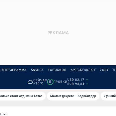
ЕЛЕПРОГРАММА
АФИША
ГОРОСКОП
КУРСЫ ВАЛЮТ
ZODY
П
USD 82,17
СЕЙЧАС
0
ПРОБКИ
+16°C
EUR 94,84
олько стоит отдых на Алтае
Мама в декрете — бодибилдер
Лучший
СНЫЕ