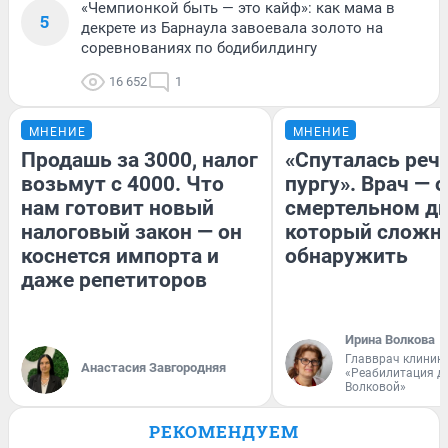
«Чемпионкой быть — это кайф»: как мама в
5
декрете из Барнаула завоевала золото на
соревнованиях по бодибилдингу
16 652
1
МНЕНИЕ
МНЕНИЕ
Продашь за 3000, налог
«Спуталась речь
возьмут с 4000. Что
пургу». Врач — о
нам готовит новый
смертельном ди
налоговый закон — он
который сложн
коснется импорта и
обнаружить
даже репетиторов
Ирина Волкова
Главврач клиник
Анастасия Завгородняя
«Реабилитация д
Волковой»
РЕКОМЕНДУЕМ