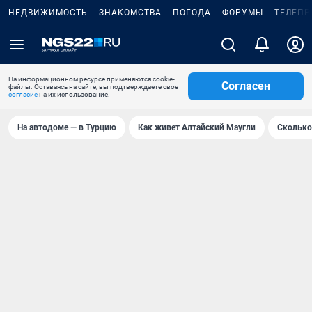
НЕДВИЖИМОСТЬ
ЗНАКОМСТВА
ПОГОДА
ФОРУМЫ
ТЕЛЕПР
На информационном ресурсе применяются cookie-
Согласен
файлы. Оставаясь на сайте, вы подтверждаете свое
согласие
на их использование.
На автодоме — в Турцию
Как живет Алтайский Маугли
Сколько