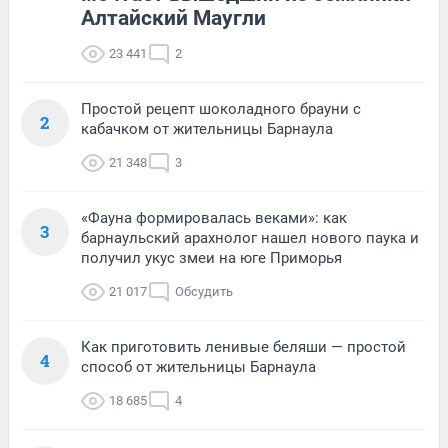
Алтайский Маугли
23 441
2
Простой рецепт шоколадного брауни с
2
кабачком от жительницы Барнаула
21 348
3
«Фауна формировалась веками»: как
3
барнаульский арахнолог нашел нового паука и
получил укус змеи на юге Приморья
21 017
Обсудить
Как приготовить ленивые беляши — простой
4
способ от жительницы Барнаула
18 685
4