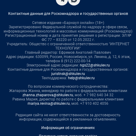
Контактные данные для Роскомнадзора и государственных органов
Сетевое издание «Барнаул онлайн» (18+)
Зарегистрировано Федеральной службой по надзору в сфере связи,
информационных технологий и массовых коммуникаций (Роскомнадзор)
Регистрационный номер и дата принятия решения о регистрации: ЭЛ №
ФС 77 – 83220 от 12.05.2022 г.
Учредитель: Общество с ограниченной ответственностью "ИНТЕРНЕТ
ТЕХНОЛОГИИ"
Главный редактор: Ефремов Анатолий Павлович
Адрес редакции: 630099, Россия, Новосибирск, ул. Ленина, д. 12, 6 этаж,
телефон 8 (912) 222-00-14
Электронный адрес редакции:
ngs22@shkulev.ru
Контактные данные для Роскомнадзора и государственных органов:
juristnsk@shkulev.ru
Техподдержка:
help@shkulev.ru
По вопросам коммерческого сотрудничества:
Жапарова Жанна, менеджер по работе с федеральными клиентами
zhanna.zhaparova@shkulev.ru
, моб. + 7 982 640 34 32
Ревина Мария, директор по работе с федеральными клиентами
mariya.revina@shkulev.ru
, моб. +7 910 402 4056
Редакция сайта не несет ответственности за достоверность
информации, содержащейся в рекламных объявлениях.
Информация об ограничениях