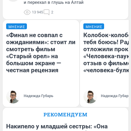
и переехал в глушь на Алтай
13 945
2
МНЕНИЕ
МНЕНИЕ
«Финал не совпал с
Колобок-колобо
ожиданиями»: стоит ли
тебя боюсь! Рад
смотреть фильм
отложили прок
«Старый орел» на
«Человека-паук
большом экране —
отзыв о фильме
честная рецензия
«человека-булк
Надежда Губарь
Надежда Губарь
РЕКОМЕНДУЕМ
Накипело у младшей сестры: «Она