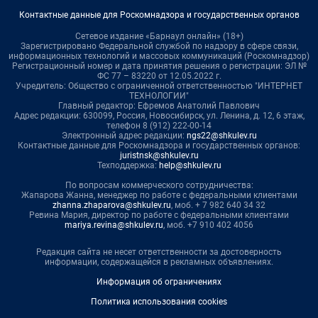
Контактные данные для Роскомнадзора и государственных органов
Сетевое издание «Барнаул онлайн» (18+)
Зарегистрировано Федеральной службой по надзору в сфере связи,
информационных технологий и массовых коммуникаций (Роскомнадзор)
Регистрационный номер и дата принятия решения о регистрации: ЭЛ №
ФС 77 – 83220 от 12.05.2022 г.
Учредитель: Общество с ограниченной ответственностью "ИНТЕРНЕТ
ТЕХНОЛОГИИ"
Главный редактор: Ефремов Анатолий Павлович
Адрес редакции: 630099, Россия, Новосибирск, ул. Ленина, д. 12, 6 этаж,
телефон 8 (912) 222-00-14
Электронный адрес редакции:
ngs22@shkulev.ru
Контактные данные для Роскомнадзора и государственных органов:
juristnsk@shkulev.ru
Техподдержка:
help@shkulev.ru
По вопросам коммерческого сотрудничества:
Жапарова Жанна, менеджер по работе с федеральными клиентами
zhanna.zhaparova@shkulev.ru
, моб. + 7 982 640 34 32
Ревина Мария, директор по работе с федеральными клиентами
mariya.revina@shkulev.ru
, моб. +7 910 402 4056
Редакция сайта не несет ответственности за достоверность
информации, содержащейся в рекламных объявлениях.
Информация об ограничениях
Политика использования cookies