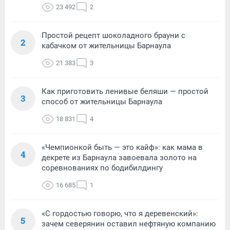
23 492
2
Простой рецепт шоколадного брауни с
2
кабачком от жительницы Барнаула
21 383
3
Как приготовить ленивые беляши — простой
3
способ от жительницы Барнаула
18 831
4
«Чемпионкой быть — это кайф»: как мама в
4
декрете из Барнаула завоевала золото на
соревнованиях по бодибилдингу
16 685
1
«С гордостью говорю, что я деревенский»:
5
зачем северянин оставил нефтяную компанию