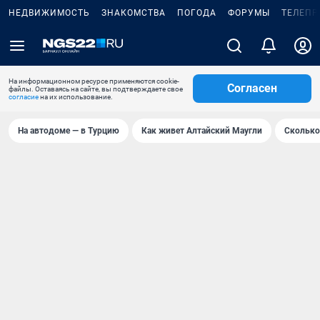
НЕДВИЖИМОСТЬ
ЗНАКОМСТВА
ПОГОДА
ФОРУМЫ
ТЕЛЕПР
На информационном ресурсе применяются cookie-
Согласен
файлы. Оставаясь на сайте, вы подтверждаете свое
согласие
на их использование.
На автодоме — в Турцию
Как живет Алтайский Маугли
Сколько