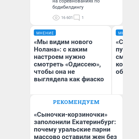
на соревнованиях по
бодибилдингу
16 601
1
МНЕНИЕ
МНЕНИЕ
«Мы видим нового
«Спутал
Нолана»: с каким
пургу».
настроем нужно
смерте
смотреть «Одиссею»,
которы
чтобы она не
обнару
выглядела как фиаско
Ир
РЕКОМЕНДУЕМ
Гл
Надежда Губарь
«Р
Во
«Сыночки-корзиночки»
заполонили Екатеринбург:
почему уральские парни
массово оставили жен без