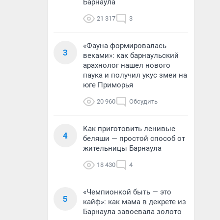
Барнаула
21 317
3
«Фауна формировалась
3
веками»: как барнаульский
арахнолог нашел нового
паука и получил укус змеи на
юге Приморья
20 960
Обсудить
Как приготовить ленивые
4
беляши — простой способ от
жительницы Барнаула
18 430
4
«Чемпионкой быть — это
5
кайф»: как мама в декрете из
Барнаула завоевала золото