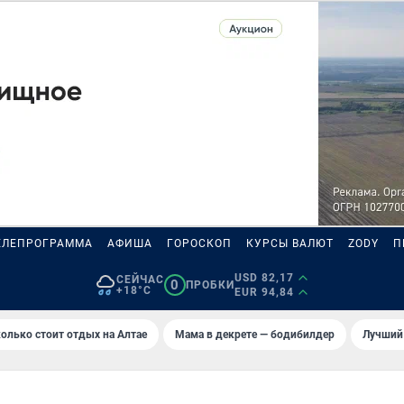
ЕЛЕПРОГРАММА
АФИША
ГОРОСКОП
КУРСЫ ВАЛЮТ
ZODY
П
USD 82,17
СЕЙЧАС
0
ПРОБКИ
+18°C
EUR 94,84
олько стоит отдых на Алтае
Мама в декрете — бодибилдер
Лучший