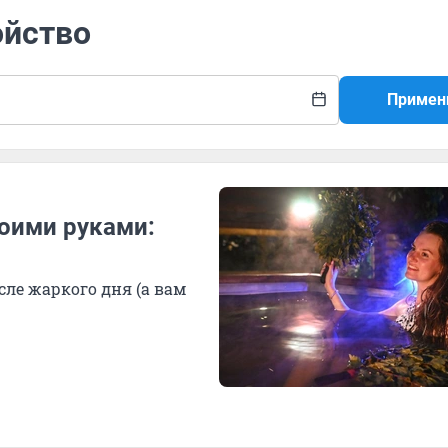
ойство
Примен
воими руками:
сле жаркого дня (а вам