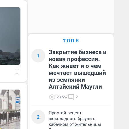
ТОП 5
Закрытие бизнеса и
1
новая профессия.
Как живет и о чем
мечтает вышедший
из землянки
Алтайский Маугли
23 567
2
Простой рецепт
2
шоколадного брауни с
кабачком от жительницы