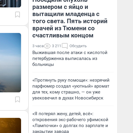
размером с яйцо и
вытащили младенца с
того света. Пять историй
врачей из Тюмени со
счастливым концом
3 часа
3 211
Обсудить
Выжившая после атаки с кислотой
петербурженка выписалась из
больницы
«Протянуть руку помощи»: незрячий
парфюмер создал «уютный» аромат
для тех, кому страшно, — он уже
увековечил в духах Новосибирск
«Я потерял жену, детей, всё»:
откровения экс-рабочего уфимской
«Лампочки» о долгах по зарплате и
закрытии завода