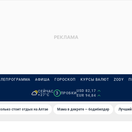
ЕЛЕПРОГРАММА
АФИША
ГОРОСКОП
КУРСЫ ВАЛЮТ
ZODY
П
USD 82,17
СЕЙЧАС
3
ПРОБКИ
+27°C
EUR 94,84
олько стоит отдых на Алтае
Мама в декрете — бодибилдер
Лучший