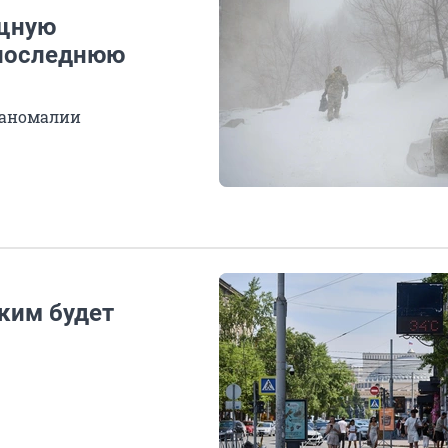
ощную
 последнюю
 аномалии
аким будет