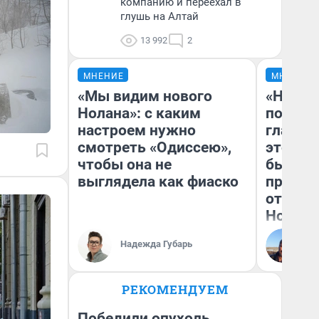
компанию и переехал в
глушь на Алтай
13 992
2
МНЕНИЕ
МНЕНИЕ
«Мы видим нового
«Никог
Нолана»: с каким
победи
настроем нужно
главны
смотреть «Одиссею»,
этого г
чтобы она не
бьет р
выглядела как фиаско
прокат
отзыв 
Нолана
Ст
Надежда Губарь
Эк
РЕКОМЕНДУЕМ
Победили опухоль