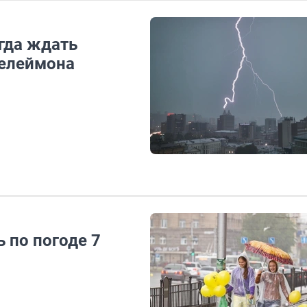
огда ждать
телеймона
 по погоде 7