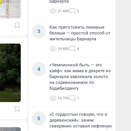
Барнаула
21 409
3
Как приготовить ленивые
3
беляши — простой способ от
жительницы Барнаула
18 883
4
«Чемпионкой быть — это
4
кайф»: как мама в декрете из
Барнаула завоевала золото
на соревнованиях по
бодибилдингу
16 735
1
«С гордостью говорю, что я
5
деревенский»: зачем
северянин оставил нефтяную