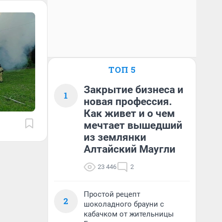
ТОП 5
Закрытие бизнеса и
1
новая профессия.
Как живет и о чем
мечтает вышедший
из землянки
Алтайский Маугли
23 446
2
Простой рецепт
2
шоколадного брауни с
кабачком от жительницы