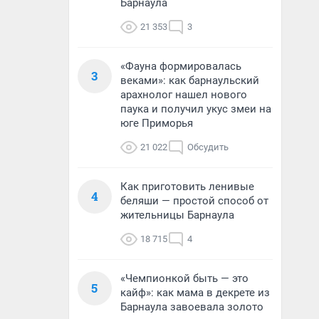
Барнаула
21 353
3
«Фауна формировалась
3
веками»: как барнаульский
арахнолог нашел нового
паука и получил укус змеи на
юге Приморья
21 022
Обсудить
Как приготовить ленивые
4
беляши — простой способ от
жительницы Барнаула
18 715
4
«Чемпионкой быть — это
5
кайф»: как мама в декрете из
Барнаула завоевала золото