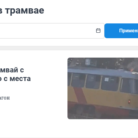
в трамвае
Примен
амвай с
 с места
агон