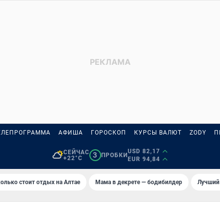
ЕЛЕПРОГРАММА
АФИША
ГОРОСКОП
КУРСЫ ВАЛЮТ
ZODY
П
USD 82,17
СЕЙЧАС
3
ПРОБКИ
+22°C
EUR 94,84
олько стоит отдых на Алтае
Мама в декрете — бодибилдер
Лучший