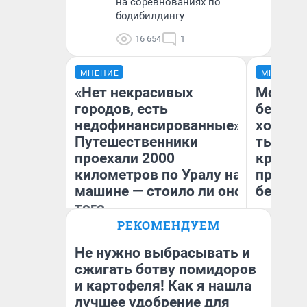
на соревнованиях по
бодибилдингу
16 654
1
МНЕНИЕ
МНЕНИЕ
«Нет некрасивых
Мой ба
городов, есть
береже
недофинансированные».
хотела 
Путешественники
тысяч,
проехали 2000
кредит,
километров по Уралу на
приеха
машине — стоило ли оно
безопа
того
РЕКОМЕНДУЕМ
Кс
Екатерина Литкевич
Ав
Не нужно выбрасывать и
сжигать ботву помидоров
и картофеля! Как я нашла
лучшее удобрение для