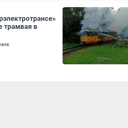
орэлектротрансе»
 трамвая в
овек