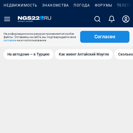
НЕДВИЖИМОСТЬ
ЗНАКОМСТВА
ПОГОДА
ФОРУМЫ
ТЕЛЕПР
На информационном ресурсе применяются cookie-
Согласен
файлы. Оставаясь на сайте, вы подтверждаете свое
согласие
на их использование.
На автодоме — в Турцию
Как живет Алтайский Маугли
Сколько