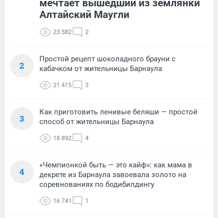
мечтает вышедший из землянки
Алтайский Маугли
23 582
2
Простой рецепт шоколадного брауни с
2
кабачком от жительницы Барнаула
21 415
3
Как приготовить ленивые беляши — простой
3
способ от жительницы Барнаула
18 892
4
«Чемпионкой быть — это кайф»: как мама в
4
декрете из Барнаула завоевала золото на
соревнованиях по бодибилдингу
16 741
1