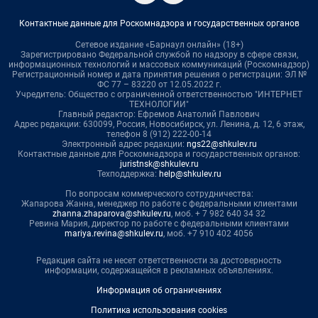
Контактные данные для Роскомнадзора и государственных органов
Сетевое издание «Барнаул онлайн» (18+)
Зарегистрировано Федеральной службой по надзору в сфере связи,
информационных технологий и массовых коммуникаций (Роскомнадзор)
Регистрационный номер и дата принятия решения о регистрации: ЭЛ №
ФС 77 – 83220 от 12.05.2022 г.
Учредитель: Общество с ограниченной ответственностью "ИНТЕРНЕТ
ТЕХНОЛОГИИ"
Главный редактор: Ефремов Анатолий Павлович
Адрес редакции: 630099, Россия, Новосибирск, ул. Ленина, д. 12, 6 этаж,
телефон 8 (912) 222-00-14
Электронный адрес редакции:
ngs22@shkulev.ru
Контактные данные для Роскомнадзора и государственных органов:
juristnsk@shkulev.ru
Техподдержка:
help@shkulev.ru
По вопросам коммерческого сотрудничества:
Жапарова Жанна, менеджер по работе с федеральными клиентами
zhanna.zhaparova@shkulev.ru
, моб. + 7 982 640 34 32
Ревина Мария, директор по работе с федеральными клиентами
mariya.revina@shkulev.ru
, моб. +7 910 402 4056
Редакция сайта не несет ответственности за достоверность
информации, содержащейся в рекламных объявлениях.
Информация об ограничениях
Политика использования cookies