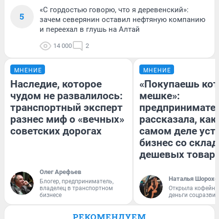
«С гордостью говорю, что я деревенский»:
5
зачем северянин оставил нефтяную компанию
и переехал в глушь на Алтай
14 000
2
МНЕНИЕ
МНЕНИЕ
Наследие, которое
«Покупаешь кот
чудом не развалилось:
мешке»:
транспортный эксперт
предпринимате
разнес миф о «вечных»
рассказала, как
советских дорогах
самом деле уст
бизнес со скла
дешевых товар
Олег Арефьев
Наталья Шорохо
Блогер, предприниматель,
владелец в транспортном
Открыла кофейну
бизнесе
деньги соцразви
РЕКОМЕНДУЕМ