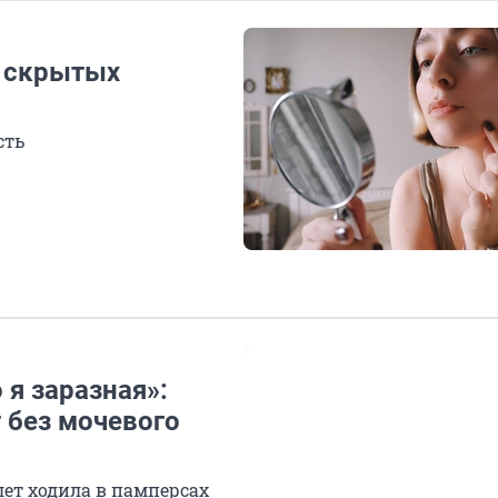
о скрытых
сть
 я заразная»:
 без мочевого
лет ходила в памперсах