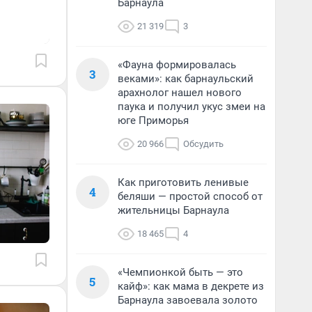
Барнаула
21 319
3
«Фауна формировалась
3
веками»: как барнаульский
арахнолог нашел нового
паука и получил укус змеи на
юге Приморья
20 966
Обсудить
Как приготовить ленивые
4
беляши — простой способ от
жительницы Барнаула
18 465
4
«Чемпионкой быть — это
5
кайф»: как мама в декрете из
Барнаула завоевала золото