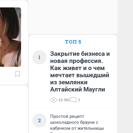
ТОП 5
Закрытие бизнеса и
1
новая профессия.
Как живет и о чем
мечтает вышедший
из землянки
Алтайский Маугли
23 382
2
Простой рецепт
2
шоколадного брауни с
кабачком от жительницы