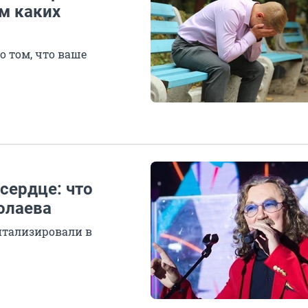
м каких
 том, что ваше
сердце: что
олаева
итализировали в