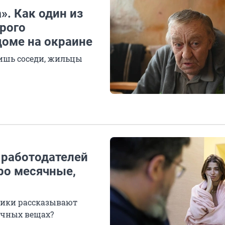
». Как один из
орого
доме на окраине
ишь соседи, жильцы
: работодателей
ро месячные,
ники рассказывают
личных вещах?