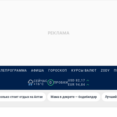
ЕЛЕПРОГРАММА
АФИША
ГОРОСКОП
КУРСЫ ВАЛЮТ
ZODY
П
USD 82,17
СЕЙЧАС
0
ПРОБКИ
+16°C
EUR 94,84
олько стоит отдых на Алтае
Мама в декрете — бодибилдер
Лучший