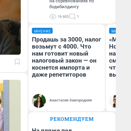
на соревнованиях по
бодибилдингу
16 603
1
МНЕНИЕ
МНЕНИЕ
Продашь за 3000, налог
«Мы ви
возьмут с 4000. Что
Нолана
нам готовит новый
настро
налоговый закон — он
смотре
коснется импорта и
чтобы 
даже репетиторов
выгляд
Анастасия Завгородняя
На
РЕКОМЕНДУЕМ
На пляже под