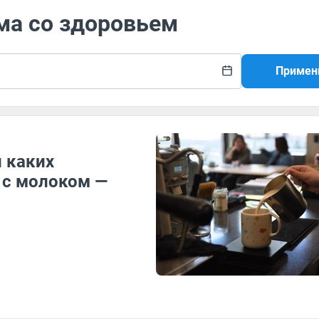
ма со здоровьем
Примен
и каких
 с молоком —