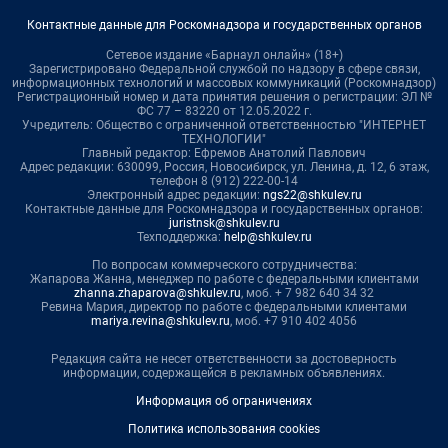
Контактные данные для Роскомнадзора и государственных органов
Сетевое издание «Барнаул онлайн» (18+)
Зарегистрировано Федеральной службой по надзору в сфере связи,
информационных технологий и массовых коммуникаций (Роскомнадзор)
Регистрационный номер и дата принятия решения о регистрации: ЭЛ №
ФС 77 – 83220 от 12.05.2022 г.
Учредитель: Общество с ограниченной ответственностью "ИНТЕРНЕТ
ТЕХНОЛОГИИ"
Главный редактор: Ефремов Анатолий Павлович
Адрес редакции: 630099, Россия, Новосибирск, ул. Ленина, д. 12, 6 этаж,
телефон 8 (912) 222-00-14
Электронный адрес редакции:
ngs22@shkulev.ru
Контактные данные для Роскомнадзора и государственных органов:
juristnsk@shkulev.ru
Техподдержка:
help@shkulev.ru
По вопросам коммерческого сотрудничества:
Жапарова Жанна, менеджер по работе с федеральными клиентами
zhanna.zhaparova@shkulev.ru
, моб. + 7 982 640 34 32
Ревина Мария, директор по работе с федеральными клиентами
mariya.revina@shkulev.ru
, моб. +7 910 402 4056
Редакция сайта не несет ответственности за достоверность
информации, содержащейся в рекламных объявлениях.
Информация об ограничениях
Политика использования cookies