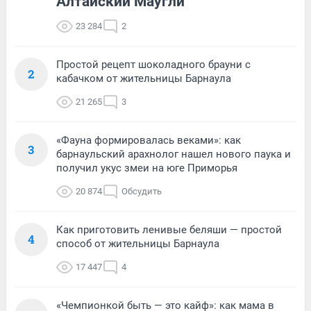
Алтайский Маугли
23 284
2
Простой рецепт шоколадного брауни с
2
кабачком от жительницы Барнаула
21 265
3
«Фауна формировалась веками»: как
3
барнаульский арахнолог нашел нового паука и
получил укус змеи на юге Приморья
20 874
Обсудить
Как приготовить ленивые беляши — простой
4
способ от жительницы Барнаула
17 447
4
«Чемпионкой быть — это кайф»: как мама в