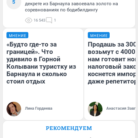
5
декрете из Барнаула завоевала золото на
соревнованиях по бодибилдингу
16 543
1
МНЕНИЕ
МНЕНИЕ
«Будто где-то за
Продашь за 3000
границей». Что
возьмут с 4000.
удивило в Горной
нам готовит но
Колывани туристку из
налоговый зако
Барнаула и сколько
коснется импор
стоил отдых
даже репетитор
Лина Гордеева
Анастасия Завг
РЕКОМЕНДУЕМ