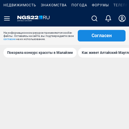
НЕДВИЖИМОСТЬ
ЗНАКОМСТВА
ПОГОДА
ФОРУМЫ
ТЕЛЕПР
На информационном ресурсе применяются cookie-
Согласен
файлы. Оставаясь на сайте, вы подтверждаете свое
согласие
на их использование.
Покорила конкурс красоты в Малайзии
Как живет Алтайский Маугл