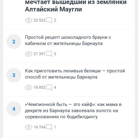
мечтает вышедший из землянки
Алтайский Маугли
23 522
2
Простой рецепт шоколадного брауни с
2
кабачком от жительницы Барнаула
21 391
3
Как приготовить ленивые беляши — простой
3
способ от жительницы Барнаула
18 852
4
«Чемпионкой быть — это кайф»: как мама в
4
декрете из Барнаула завоевала золото на
соревнованиях по бодибилдингу
16 704
1