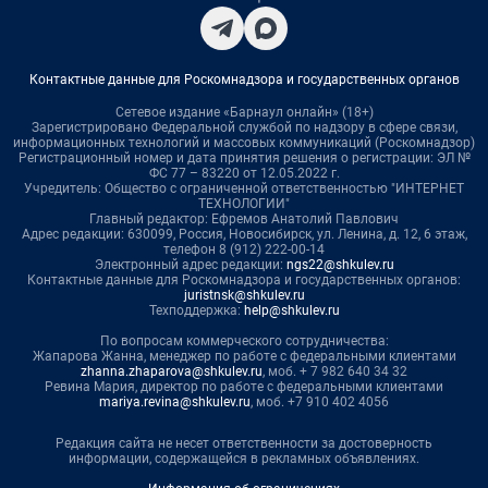
Контактные данные для Роскомнадзора и государственных органов
Сетевое издание «Барнаул онлайн» (18+)
Зарегистрировано Федеральной службой по надзору в сфере связи,
информационных технологий и массовых коммуникаций (Роскомнадзор)
Регистрационный номер и дата принятия решения о регистрации: ЭЛ №
ФС 77 – 83220 от 12.05.2022 г.
Учредитель: Общество с ограниченной ответственностью "ИНТЕРНЕТ
ТЕХНОЛОГИИ"
Главный редактор: Ефремов Анатолий Павлович
Адрес редакции: 630099, Россия, Новосибирск, ул. Ленина, д. 12, 6 этаж,
телефон 8 (912) 222-00-14
Электронный адрес редакции:
ngs22@shkulev.ru
Контактные данные для Роскомнадзора и государственных органов:
juristnsk@shkulev.ru
Техподдержка:
help@shkulev.ru
По вопросам коммерческого сотрудничества:
Жапарова Жанна, менеджер по работе с федеральными клиентами
zhanna.zhaparova@shkulev.ru
, моб. + 7 982 640 34 32
Ревина Мария, директор по работе с федеральными клиентами
mariya.revina@shkulev.ru
, моб. +7 910 402 4056
Редакция сайта не несет ответственности за достоверность
информации, содержащейся в рекламных объявлениях.