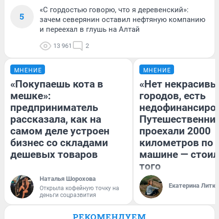
«С гордостью говорю, что я деревенский»:
5
зачем северянин оставил нефтяную компанию
и переехал в глушь на Алтай
13 961
2
МНЕНИЕ
МНЕНИЕ
«Покупаешь кота в
«Нет некрасивы
мешке»:
городов, есть
предприниматель
недофинансиро
рассказала, как на
Путешественни
самом деле устроен
проехали 2000
бизнес со складами
километров по 
дешевых товаров
машине — стоил
того
Наталья Шорохова
Екатерина Литк
Открыла кофейную точку на
деньги соцразвития
РЕКОМЕНДУЕМ