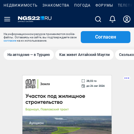
НЕДВИЖИМОСТЬ
ЗНАКОМСТВА
ПОГОДА
ФОРУМЫ
ТЕЛЕПР
На информационном ресурсе применяются cookie-
Согласен
файлы. Оставаясь на сайте, вы подтверждаете свое
согласие
на их использование.
На автодоме — в Турцию
Как живет Алтайский Маугли
Сколько