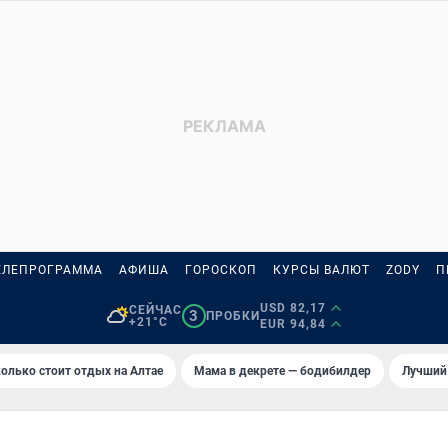
ЕЛЕПРОГРАММА
АФИША
ГОРОСКОП
КУРСЫ ВАЛЮТ
ZODY
П
USD 82,17
СЕЙЧАС
3
ПРОБКИ
+21°C
EUR 94,84
олько стоит отдых на Алтае
Мама в декрете — бодибилдер
Лучший