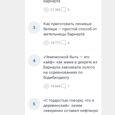
Барнаула
21 362
3
Как приготовить ленивые
3
беляши — простой способ от
жительницы Барнаула
18 771
4
«Чемпионкой быть — это
4
кайф»: как мама в декрете из
Барнаула завоевала золото
на соревнованиях по
бодибилдингу
16 664
1
«С гордостью говорю, что я
5
деревенский»: зачем
северянин оставил нефтяную