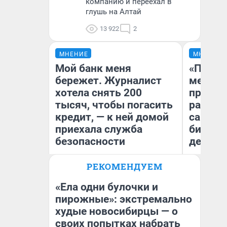
компанию и переехал в
глушь на Алтай
13 922
2
МНЕНИЕ
МНЕНИЕ
Мой банк меня
«Покуп
бережет. Журналист
мешке»
хотела снять 200
предпр
тысяч, чтобы погасить
рассказ
кредит, — к ней домой
самом 
приехала служба
бизнес
безопасности
дешевы
РЕКОМЕНДУЕМ
На
Ксения Владимирская
От
Автор мнения
де
«Ела одни булочки и
пирожные»: экстремально
худые новосибирцы — о
своих попытках набрать