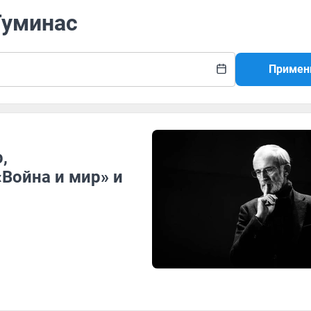
Туминас
Примен
,
Война и мир» и