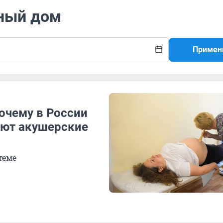
ьный дом
Примен
очему в России
ают акушерские
теме