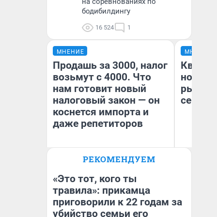
на соревнованиях по
бодибилдингу
16 524
1
МНЕНИЕ
МНЕНИЕ
Продашь за 3000, налог
Кварти
возьмут с 4000. Что
но деш
нам готовит новый
рынок 
налоговый закон — он
сейчас
коснется импорта и
даже репетиторов
РЕКОМЕНДУЕМ
Ек
Анастасия Завгородняя
ди
не
«Это тот, кого ты
травила»: прикамца
приговорили к 22 годам за
убийство семьи его