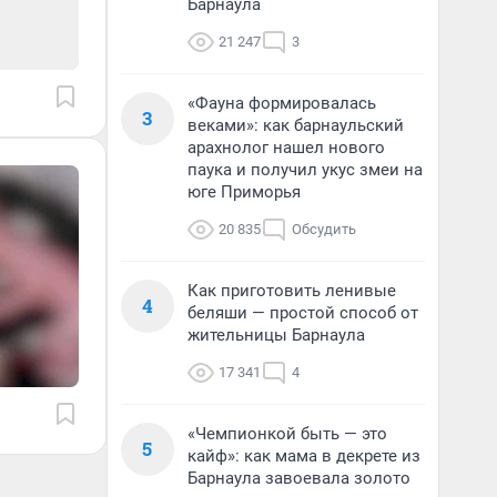
Барнаула
21 247
3
«Фауна формировалась
3
веками»: как барнаульский
арахнолог нашел нового
паука и получил укус змеи на
юге Приморья
20 835
Обсудить
Как приготовить ленивые
4
беляши — простой способ от
жительницы Барнаула
17 341
4
«Чемпионкой быть — это
5
кайф»: как мама в декрете из
Барнаула завоевала золото