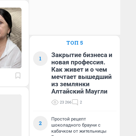
ТОП 5
Закрытие бизнеса и
1
новая профессия.
Как живет и о чем
мечтает вышедший
из землянки
Алтайский Маугли
23 266
2
Простой рецепт
2
шоколадного брауни с
кабачком от жительницы