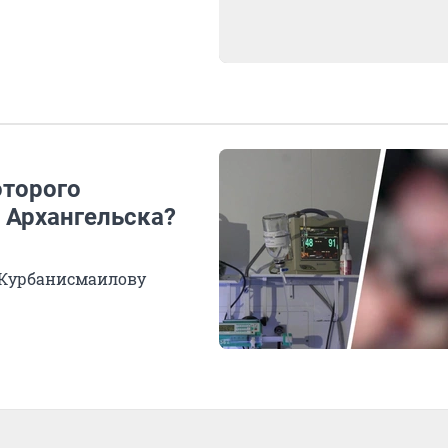
оторого
 Архангельска?
 Курбанисмаилову