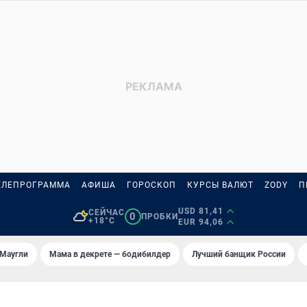
ЕЛЕПРОГРАММА
АФИША
ГОРОСКОП
КУРСЫ ВАЛЮТ
ZODY
П
USD 81,41
СЕЙЧАС
0
ПРОБКИ
+18°C
EUR 94,06
 Маугли
Мама в декрете — бодибилдер
Лучший банщик России