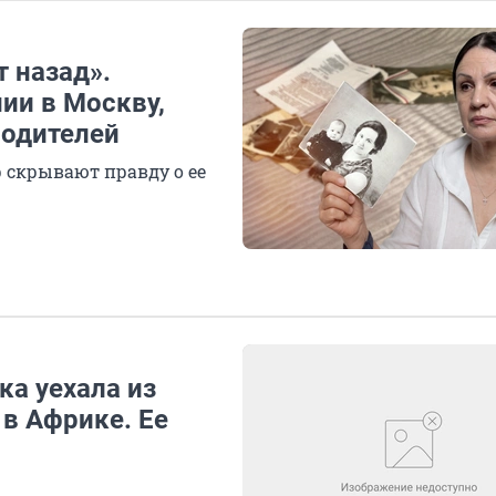
т назад».
ии в Москву,
родителей
 скрывают правду о ее
ка уехала из
в Африке. Ее