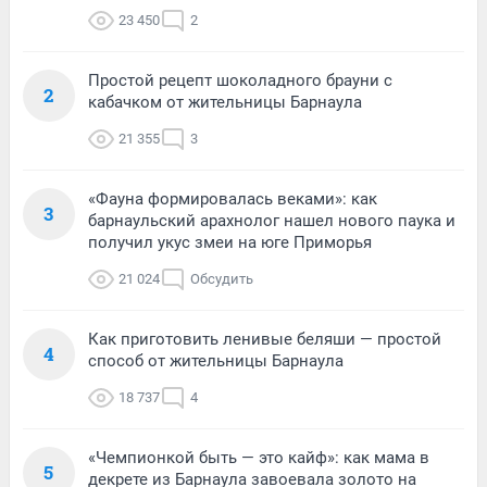
23 450
2
Простой рецепт шоколадного брауни с
2
кабачком от жительницы Барнаула
21 355
3
«Фауна формировалась веками»: как
3
барнаульский арахнолог нашел нового паука и
получил укус змеи на юге Приморья
21 024
Обсудить
Как приготовить ленивые беляши — простой
4
способ от жительницы Барнаула
18 737
4
«Чемпионкой быть — это кайф»: как мама в
5
декрете из Барнаула завоевала золото на