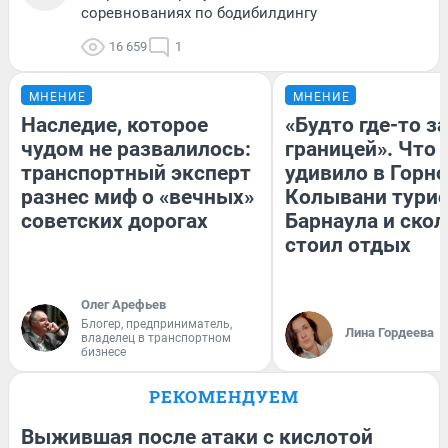
соревнованиях по бодибилдингу
16 659
1
МНЕНИЕ
МНЕНИЕ
Наследие, которое
«Будто где-то за
чудом не развалилось:
границей». Что
транспортный эксперт
удивило в Горн
разнес миф о «вечных»
Колывани турис
советских дорогах
Барнаула и ско
стоил отдых
Олег Арефьев
Блогер, предприниматель,
Лина Гордеева
владелец в транспортном
бизнесе
РЕКОМЕНДУЕМ
Выжившая после атаки с кислотой