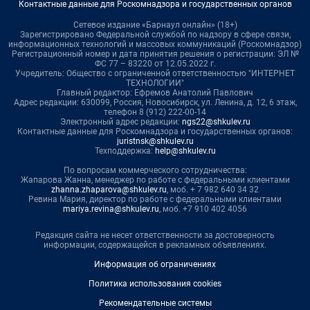
Контактные данные для Роскомнадзора и государственных органов
Сетевое издание «Барнаул онлайн» (18+)
Зарегистрировано Федеральной службой по надзору в сфере связи,
информационных технологий и массовых коммуникаций (Роскомнадзор)
Регистрационный номер и дата принятия решения о регистрации: ЭЛ №
ФС 77 – 83220 от 12.05.2022 г.
Учредитель: Общество с ограниченной ответственностью "ИНТЕРНЕТ
ТЕХНОЛОГИИ"
Главный редактор: Ефремов Анатолий Павлович
Адрес редакции: 630099, Россия, Новосибирск, ул. Ленина, д. 12, 6 этаж,
телефон 8 (912) 222-00-14
Электронный адрес редакции:
ngs22@shkulev.ru
Контактные данные для Роскомнадзора и государственных органов:
juristnsk@shkulev.ru
Техподдержка:
help@shkulev.ru
По вопросам коммерческого сотрудничества:
Жапарова Жанна, менеджер по работе с федеральными клиентами
zhanna.zhaparova@shkulev.ru
, моб. + 7 982 640 34 32
Ревина Мария, директор по работе с федеральными клиентами
mariya.revina@shkulev.ru
, моб. +7 910 402 4056
Редакция сайта не несет ответственности за достоверность
информации, содержащейся в рекламных объявлениях.
Информация об ограничениях
Политика использования cookies
Рекомендательные системы