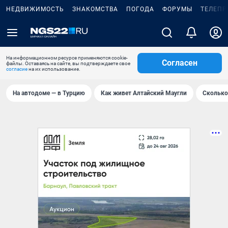
НЕДВИЖИМОСТЬ
ЗНАКОМСТВА
ПОГОДА
ФОРУМЫ
ТЕЛЕПР
На информационном ресурсе применяются cookie-
Согласен
файлы. Оставаясь на сайте, вы подтверждаете свое
согласие
на их использование.
На автодоме — в Турцию
Как живет Алтайский Маугли
Сколько