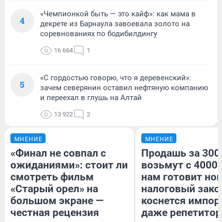
«Чемпионкой быть — это кайф»: как мама в
4
декрете из Барнаула завоевала золото на
соревнованиях по бодибилдингу
16 664
1
«С гордостью говорю, что я деревенский»:
5
зачем северянин оставил нефтяную компанию
и переехал в глушь на Алтай
13 922
2
МНЕНИЕ
МНЕНИЕ
«Финал не совпал с
Продашь за 3000
ожиданиями»: стоит ли
возьмут с 4000.
смотреть фильм
нам готовит но
«Старый орел» на
налоговый зако
большом экране —
коснется импор
честная рецензия
даже репетитор