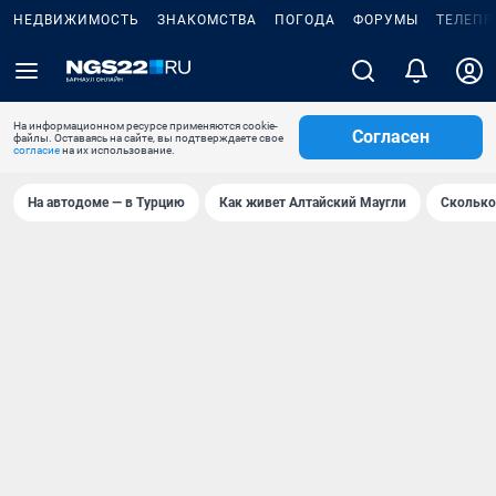
НЕДВИЖИМОСТЬ
ЗНАКОМСТВА
ПОГОДА
ФОРУМЫ
ТЕЛЕПР
На информационном ресурсе применяются cookie-
Согласен
файлы. Оставаясь на сайте, вы подтверждаете свое
согласие
на их использование.
На автодоме — в Турцию
Как живет Алтайский Маугли
Сколько