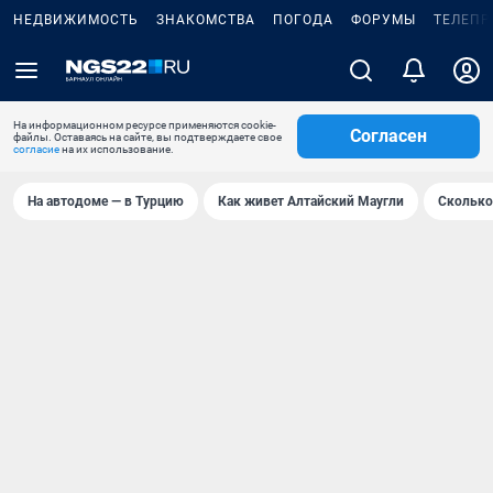
НЕДВИЖИМОСТЬ
ЗНАКОМСТВА
ПОГОДА
ФОРУМЫ
ТЕЛЕПР
На информационном ресурсе применяются cookie-
Согласен
файлы. Оставаясь на сайте, вы подтверждаете свое
согласие
на их использование.
На автодоме — в Турцию
Как живет Алтайский Маугли
Сколько