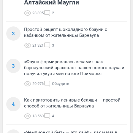
Алтайский Маугли
23 395
2
Простой рецепт шоколадного брауни с
2
кабачком от жительницы Барнаула
21 321
3
«Фауна формировалась веками»: как
3
барнаульский арахнолог нашел нового паука и
получил укус змеи на юге Приморья
20 976
Обсудить
Как приготовить ленивые беляши — простой
4
способ от жительницы Барнаула
18 560
4
«Чемпионкой быть — это кайф»: как мама в