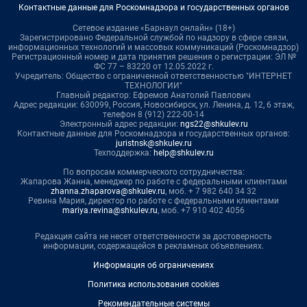
Контактные данные для Роскомнадзора и государственных органов
Сетевое издание «Барнаул онлайн» (18+)
Зарегистрировано Федеральной службой по надзору в сфере связи,
информационных технологий и массовых коммуникаций (Роскомнадзор)
Регистрационный номер и дата принятия решения о регистрации: ЭЛ №
ФС 77 – 83220 от 12.05.2022 г.
Учредитель: Общество с ограниченной ответственностью "ИНТЕРНЕТ
ТЕХНОЛОГИИ"
Главный редактор: Ефремов Анатолий Павлович
Адрес редакции: 630099, Россия, Новосибирск, ул. Ленина, д. 12, 6 этаж,
телефон 8 (912) 222-00-14
Электронный адрес редакции:
ngs22@shkulev.ru
Контактные данные для Роскомнадзора и государственных органов:
juristnsk@shkulev.ru
Техподдержка:
help@shkulev.ru
По вопросам коммерческого сотрудничества:
Жапарова Жанна, менеджер по работе с федеральными клиентами
zhanna.zhaparova@shkulev.ru
, моб. + 7 982 640 34 32
Ревина Мария, директор по работе с федеральными клиентами
mariya.revina@shkulev.ru
, моб. +7 910 402 4056
Редакция сайта не несет ответственности за достоверность
информации, содержащейся в рекламных объявлениях.
Информация об ограничениях
Политика использования cookies
Рекомендательные системы