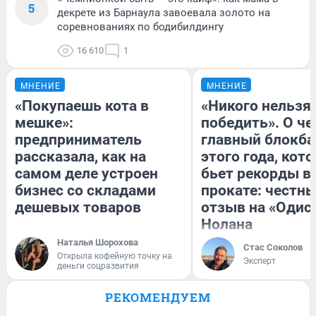
5
декрете из Барнаула завоевала золото на
соревнованиях по бодибилдингу
16 610
1
МНЕНИЕ
МНЕНИЕ
«Покупаешь кота в
«Никого нельзя
мешке»:
победить». О ч
предприниматель
главный блокба
рассказала, как на
этого года, кот
самом деле устроен
бьет рекорды в
бизнес со складами
прокате: честн
дешевых товаров
отзыв на «Одис
Нолана
Наталья Шорохова
Стас Соколов
Открыла кофейную точку на
Эксперт
деньги соцразвития
РЕКОМЕНДУЕМ