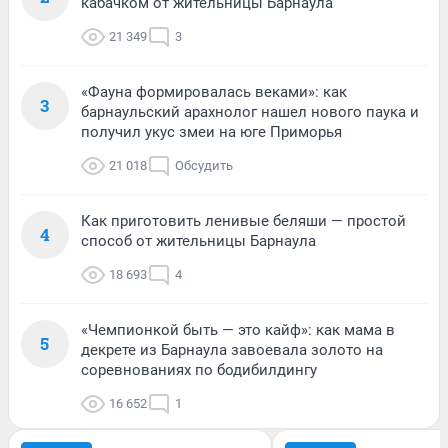
кабачком от жительницы Барнаула
21 349
3
«Фауна формировалась веками»: как
3
барнаульский арахнолог нашел нового паука и
получил укус змеи на юге Приморья
21 018
Обсудить
Как приготовить ленивые беляши — простой
4
способ от жительницы Барнаула
18 693
4
«Чемпионкой быть — это кайф»: как мама в
5
декрете из Барнаула завоевала золото на
соревнованиях по бодибилдингу
16 652
1