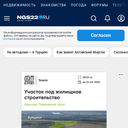
НЕДВИЖИМОСТЬ
ЗНАКОМСТВА
ПОГОДА
ФОРУМЫ
ТЕЛЕПР
На информационном ресурсе применяются cookie-
Согласен
файлы. Оставаясь на сайте, вы подтверждаете свое
согласие
на их использование.
На автодоме — в Турцию
Как живет Алтайский Маугли
Сколько