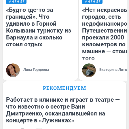
МНЕНИЕ
МНЕНИЕ
«Будто где-то за
«Нет некрасивы
границей». Что
городов, есть
удивило в Горной
недофинансиро
Колывани туристку из
Путешественни
Барнаула и сколько
проехали 2000
стоил отдых
километров по 
машине — стоил
того
Лина Гордеева
Екатерина Литк
РЕКОМЕНДУЕМ
Работает в клинике и играет в театре —
что известно о сестре Вани
Дмитриенко, оскандалившейся на
концерте в «Лужниках»