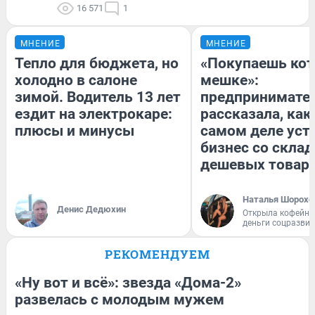
16 571
1
МНЕНИЕ
МНЕНИЕ
Тепло для бюджета, но
«Покупаешь кот
холодно в салоне
мешке»:
зимой. Водитель 13 лет
предпринимате
ездит на электрокаре:
рассказала, как
плюсы и минусы
самом деле уст
бизнес со скла
дешевых товар
Наталья Шорохо
Денис Дедюхин
Открыла кофейну
деньги соцразви
РЕКОМЕНДУЕМ
«Ну вот и всё»: звезда «Дома-2»
развелась с молодым мужем