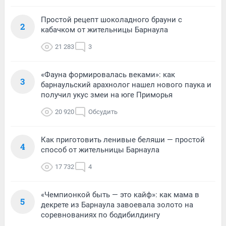
Простой рецепт шоколадного брауни с
2
кабачком от жительницы Барнаула
21 283
3
«Фауна формировалась веками»: как
3
барнаульский арахнолог нашел нового паука и
получил укус змеи на юге Приморья
20 920
Обсудить
Как приготовить ленивые беляши — простой
4
способ от жительницы Барнаула
17 732
4
«Чемпионкой быть — это кайф»: как мама в
5
декрете из Барнаула завоевала золото на
соревнованиях по бодибилдингу