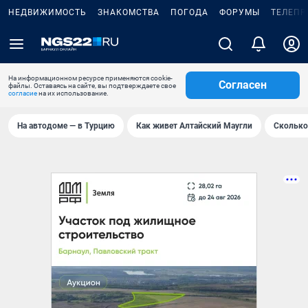
НЕДВИЖИМОСТЬ
ЗНАКОМСТВА
ПОГОДА
ФОРУМЫ
ТЕЛЕПР
На информационном ресурсе применяются cookie-
Согласен
файлы. Оставаясь на сайте, вы подтверждаете свое
согласие
на их использование.
На автодоме — в Турцию
Как живет Алтайский Маугли
Сколько