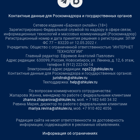
Контактные данные для Роскомнадзора и государственных органов
Сетевое издание «Барнаул онлайн» (18+)
Зарегистрировано Федеральной службой по надзору в сфере связи,
информационных технологий и массовых коммуникаций (Роскомнадзор)
Регистрационный номер и дата принятия решения о регистрации: ЭЛ №
ФС 77 – 83220 от 12.05.2022 г.
Учредитель: Общество с ограниченной ответственностью "ИНТЕРНЕТ
ТЕХНОЛОГИИ"
Главный редактор: Ефремов Анатолий Павлович
Адрес редакции: 630099, Россия, Новосибирск, ул. Ленина, д. 12, 6 этаж,
телефон 8 (912) 222-00-14
Электронный адрес редакции:
ngs22@shkulev.ru
Контактные данные для Роскомнадзора и государственных органов:
juristnsk@shkulev.ru
Техподдержка:
help@shkulev.ru
По вопросам коммерческого сотрудничества:
Жапарова Жанна, менеджер по работе с федеральными клиентами
zhanna.zhaparova@shkulev.ru
, моб. + 7 982 640 34 32
Ревина Мария, директор по работе с федеральными клиентами
mariya.revina@shkulev.ru
, моб. +7 910 402 4056
Редакция сайта не несет ответственности за достоверность
информации, содержащейся в рекламных объявлениях.
Информация об ограничениях