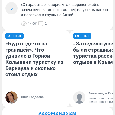
«С гордостью говорю, что я деревенский»:
5
зачем северянин оставил нефтяную компанию
и переехал в глушь на Алтай
14 001
2
МНЕНИЕ
МНЕНИЕ
«Будто где-то за
«За неделю две
границей». Что
были страшные
удивило в Горной
туристка расска
Колывани туристку из
отдыхе в Крым
Барнаула и сколько
стоил отдых
Александра Исм
Лина Гордеева
заместитель глав
редактора 63.RU
РЕКОМЕНДУЕМ