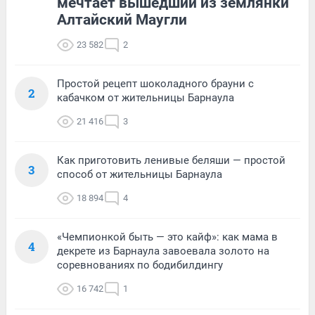
мечтает вышедший из землянки
Алтайский Маугли
23 582
2
Простой рецепт шоколадного брауни с
2
кабачком от жительницы Барнаула
21 416
3
Как приготовить ленивые беляши — простой
3
способ от жительницы Барнаула
18 894
4
«Чемпионкой быть — это кайф»: как мама в
4
декрете из Барнаула завоевала золото на
соревнованиях по бодибилдингу
16 742
1