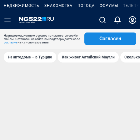
НЕДВИЖИМОСТЬ
ЗНАКОМСТВА
ПОГОДА
ФОРУМЫ
ТЕЛЕПР
На информационном ресурсе применяются cookie-
Согласен
файлы. Оставаясь на сайте, вы подтверждаете свое
согласие
на их использование.
На автодоме — в Турцию
Как живет Алтайский Маугли
Сколько