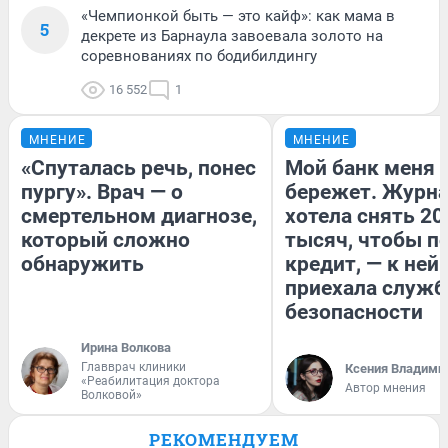
«Чемпионкой быть — это кайф»: как мама в
5
декрете из Барнаула завоевала золото на
соревнованиях по бодибилдингу
16 552
1
МНЕНИЕ
МНЕНИЕ
«Спуталась речь, понес
Мой банк меня
пургу». Врач — о
бережет. Журн
смертельном диагнозе,
хотела снять 20
который сложно
тысяч, чтобы п
обнаружить
кредит, — к ней
приехала служб
безопасности
Ирина Волкова
Главврач клиники
Ксения Владими
«Реабилитация доктора
Автор мнения
Волковой»
РЕКОМЕНДУЕМ