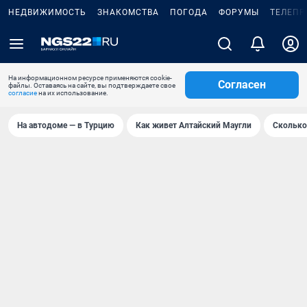
НЕДВИЖИМОСТЬ
ЗНАКОМСТВА
ПОГОДА
ФОРУМЫ
ТЕЛЕПР
На информационном ресурсе применяются cookie-
Согласен
файлы. Оставаясь на сайте, вы подтверждаете свое
согласие
на их использование.
На автодоме — в Турцию
Как живет Алтайский Маугли
Сколько