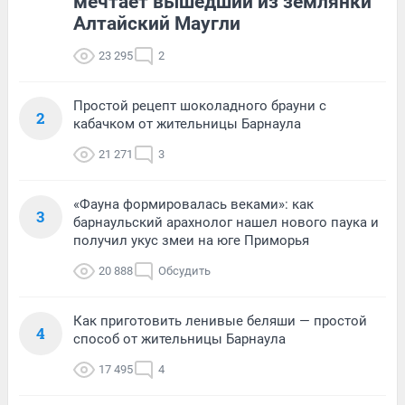
мечтает вышедший из землянки
Алтайский Маугли
23 295
2
Простой рецепт шоколадного брауни с
2
кабачком от жительницы Барнаула
21 271
3
«Фауна формировалась веками»: как
3
барнаульский арахнолог нашел нового паука и
получил укус змеи на юге Приморья
20 888
Обсудить
Как приготовить ленивые беляши — простой
4
способ от жительницы Барнаула
17 495
4