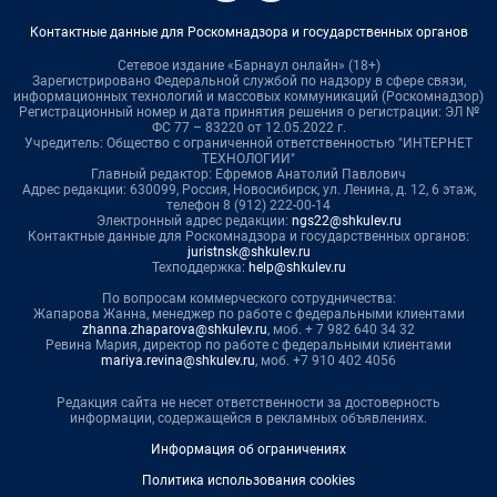
Контактные данные для Роскомнадзора и государственных органов
Сетевое издание «Барнаул онлайн» (18+)
Зарегистрировано Федеральной службой по надзору в сфере связи,
информационных технологий и массовых коммуникаций (Роскомнадзор)
Регистрационный номер и дата принятия решения о регистрации: ЭЛ №
ФС 77 – 83220 от 12.05.2022 г.
Учредитель: Общество с ограниченной ответственностью "ИНТЕРНЕТ
ТЕХНОЛОГИИ"
Главный редактор: Ефремов Анатолий Павлович
Адрес редакции: 630099, Россия, Новосибирск, ул. Ленина, д. 12, 6 этаж,
телефон 8 (912) 222-00-14
Электронный адрес редакции:
ngs22@shkulev.ru
Контактные данные для Роскомнадзора и государственных органов:
juristnsk@shkulev.ru
Техподдержка:
help@shkulev.ru
По вопросам коммерческого сотрудничества:
Жапарова Жанна, менеджер по работе с федеральными клиентами
zhanna.zhaparova@shkulev.ru
, моб. + 7 982 640 34 32
Ревина Мария, директор по работе с федеральными клиентами
mariya.revina@shkulev.ru
, моб. +7 910 402 4056
Редакция сайта не несет ответственности за достоверность
информации, содержащейся в рекламных объявлениях.
Информация об ограничениях
Политика использования cookies