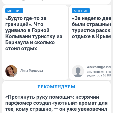
МНЕНИЕ
МНЕНИЕ
«Будто где-то за
«За неделю две
границей». Что
были страшные
удивило в Горной
туристка расска
Колывани туристку из
отдыхе в Крым
Барнаула и сколько
стоил отдых
Александра Исм
Лина Гордеева
заместитель глав
редактора 63.RU
РЕКОМЕНДУЕМ
«Протянуть руку помощи»: незрячий
парфюмер создал «уютный» аромат для
тех, кому страшно, — он уже увековечил