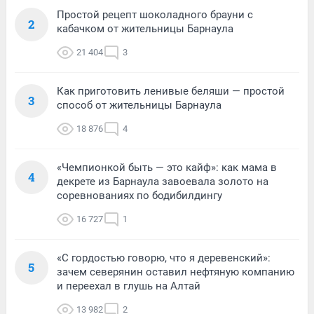
Простой рецепт шоколадного брауни с
2
кабачком от жительницы Барнаула
21 404
3
Как приготовить ленивые беляши — простой
3
способ от жительницы Барнаула
18 876
4
«Чемпионкой быть — это кайф»: как мама в
4
декрете из Барнаула завоевала золото на
соревнованиях по бодибилдингу
16 727
1
«С гордостью говорю, что я деревенский»:
5
зачем северянин оставил нефтяную компанию
и переехал в глушь на Алтай
13 982
2