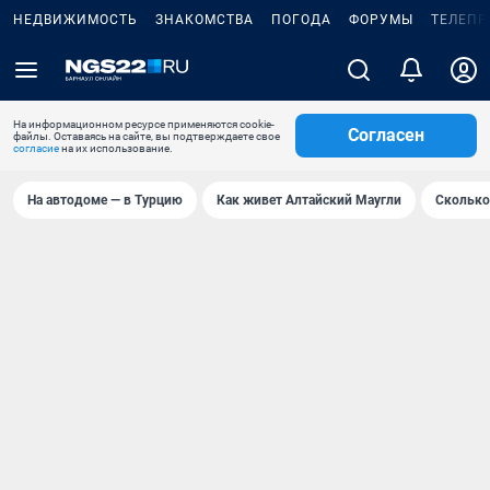
НЕДВИЖИМОСТЬ
ЗНАКОМСТВА
ПОГОДА
ФОРУМЫ
ТЕЛЕПР
На информационном ресурсе применяются cookie-
Согласен
файлы. Оставаясь на сайте, вы подтверждаете свое
согласие
на их использование.
На автодоме — в Турцию
Как живет Алтайский Маугли
Сколько