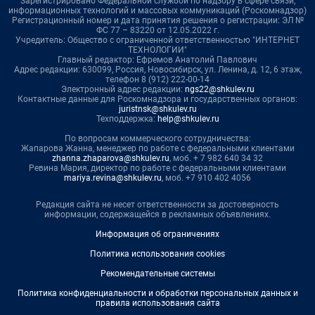
Зарегистрировано Федеральной службой по надзору в сфере связи,
информационных технологий и массовых коммуникаций (Роскомнадзор)
Регистрационный номер и дата принятия решения о регистрации: ЭЛ №
ФС 77 – 83220 от 12.05.2022 г.
Учредитель: Общество с ограниченной ответственностью "ИНТЕРНЕТ
ТЕХНОЛОГИИ"
Главный редактор: Ефремов Анатолий Павлович
Адрес редакции: 630099, Россия, Новосибирск, ул. Ленина, д. 12, 6 этаж,
телефон 8 (912) 222-00-14
Электронный адрес редакции:
ngs22@shkulev.ru
Контактные данные для Роскомнадзора и государственных органов:
juristnsk@shkulev.ru
Техподдержка:
help@shkulev.ru
По вопросам коммерческого сотрудничества:
Жапарова Жанна, менеджер по работе с федеральными клиентами
zhanna.zhaparova@shkulev.ru
, моб. + 7 982 640 34 32
Ревина Мария, директор по работе с федеральными клиентами
mariya.revina@shkulev.ru
, моб. +7 910 402 4056
Редакция сайта не несет ответственности за достоверность
информации, содержащейся в рекламных объявлениях.
Информация об ограничениях
Политика использования cookies
Рекомендательные системы
Политика конфиденциальности и обработки персональных данных и
правила использования сайта