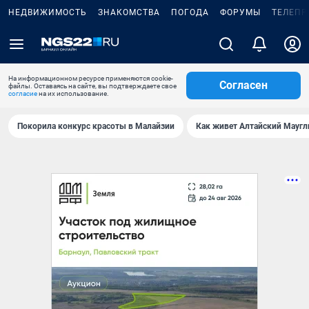
НЕДВИЖИМОСТЬ
ЗНАКОМСТВА
ПОГОДА
ФОРУМЫ
ТЕЛЕПР
На информационном ресурсе применяются cookie-
Согласен
файлы. Оставаясь на сайте, вы подтверждаете свое
согласие
на их использование.
Покорила конкурс красоты в Малайзии
Как живет Алтайский Маугл