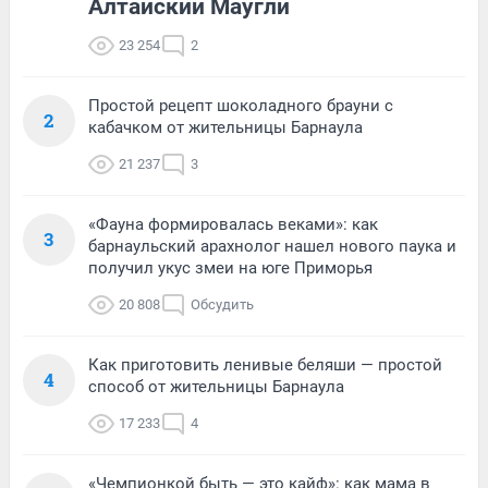
Алтайский Маугли
23 254
2
Простой рецепт шоколадного брауни с
2
кабачком от жительницы Барнаула
21 237
3
«Фауна формировалась веками»: как
3
барнаульский арахнолог нашел нового паука и
получил укус змеи на юге Приморья
20 808
Обсудить
Как приготовить ленивые беляши — простой
4
способ от жительницы Барнаула
17 233
4
«Чемпионкой быть — это кайф»: как мама в