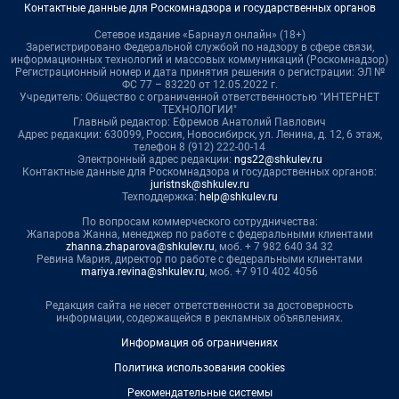
Контактные данные для Роскомнадзора и государственных органов
Сетевое издание «Барнаул онлайн» (18+)
Зарегистрировано Федеральной службой по надзору в сфере связи,
информационных технологий и массовых коммуникаций (Роскомнадзор)
Регистрационный номер и дата принятия решения о регистрации: ЭЛ №
ФС 77 – 83220 от 12.05.2022 г.
Учредитель: Общество с ограниченной ответственностью "ИНТЕРНЕТ
ТЕХНОЛОГИИ"
Главный редактор: Ефремов Анатолий Павлович
Адрес редакции: 630099, Россия, Новосибирск, ул. Ленина, д. 12, 6 этаж,
телефон 8 (912) 222-00-14
Электронный адрес редакции:
ngs22@shkulev.ru
Контактные данные для Роскомнадзора и государственных органов:
juristnsk@shkulev.ru
Техподдержка:
help@shkulev.ru
По вопросам коммерческого сотрудничества:
Жапарова Жанна, менеджер по работе с федеральными клиентами
zhanna.zhaparova@shkulev.ru
, моб. + 7 982 640 34 32
Ревина Мария, директор по работе с федеральными клиентами
mariya.revina@shkulev.ru
, моб. +7 910 402 4056
Редакция сайта не несет ответственности за достоверность
информации, содержащейся в рекламных объявлениях.
Информация об ограничениях
Политика использования cookies
Рекомендательные системы