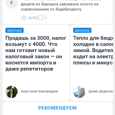
5
декрете из Барнаула завоевала золото на
соревнованиях по бодибилдингу
16 512
1
МНЕНИЕ
МНЕНИЕ
Продашь за 3000, налог
Тепло для бюдж
возьмут с 4000. Что
холодно в сало
нам готовит новый
зимой. Водитель
налоговый закон — он
ездит на электр
коснется импорта и
плюсы и минус
даже репетиторов
Анастасия Завгородняя
Денис Дедюхин
РЕКОМЕНДУЕМ