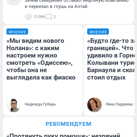
зачем северянин оставил нефтяную компанию
и переехал в глушь на Алтай
13 996
2
МНЕНИЕ
МНЕНИЕ
«Мы видим нового
«Будто где-то за
Нолана»: с каким
границей». Что
настроем нужно
удивило в Горн
смотреть «Одиссею»,
Колывани турис
чтобы она не
Барнаула и ско
выглядела как фиаско
стоил отдых
Надежда Губарь
Лина Гордеева
РЕКОМЕНДУЕМ
«Протянуть руку помощи»: незрячий