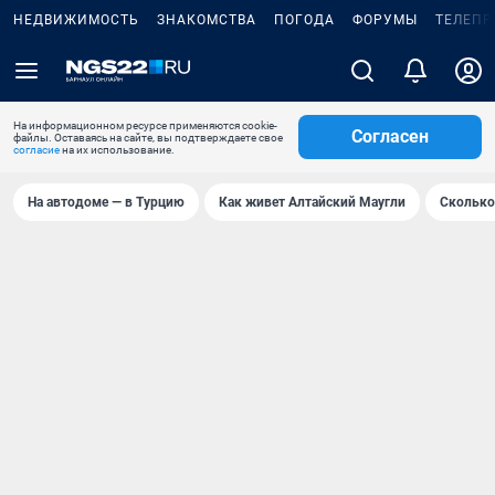
НЕДВИЖИМОСТЬ
ЗНАКОМСТВА
ПОГОДА
ФОРУМЫ
ТЕЛЕПР
На информационном ресурсе применяются cookie-
Согласен
файлы. Оставаясь на сайте, вы подтверждаете свое
согласие
на их использование.
На автодоме — в Турцию
Как живет Алтайский Маугли
Сколько