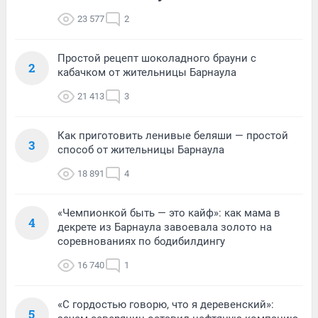
23 577
2
Простой рецепт шоколадного брауни с
2
кабачком от жительницы Барнаула
21 413
3
Как приготовить ленивые беляши — простой
3
способ от жительницы Барнаула
18 891
4
«Чемпионкой быть — это кайф»: как мама в
4
декрете из Барнаула завоевала золото на
соревнованиях по бодибилдингу
16 740
1
«С гордостью говорю, что я деревенский»:
5