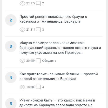
23 372
2
Простой рецепт шоколадного брауни с
2
кабачком от жительницы Барнаула
21 311
3
«Фауна формировалась веками»: как
3
барнаульский арахнолог нашел нового паука и
получил укус змеи на юге Приморья
20 954
Обсудить
Как приготовить ленивые беляши — простой
4
способ от жительницы Барнаула
18 309
4
«Чемпионкой быть — это кайф»: как мама в
5
декрете из Барнаула завоевала золото на