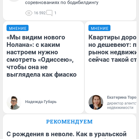
соревнованиях по бодибилдингу
16 592
1
МНЕНИЕ
МНЕНИЕ
«Мы видим нового
Квартиры доро
Нолана»: с каким
но дешевеют: п
настроем нужно
рынок недвижи
смотреть «Одиссею»,
сейчас такой с
чтобы она не
выглядела как фиаско
Екатерина Тороп
Надежда Губарь
директор агентст
недвижимости
РЕКОМЕНДУЕМ
С рождения в неволе. Как в уральской