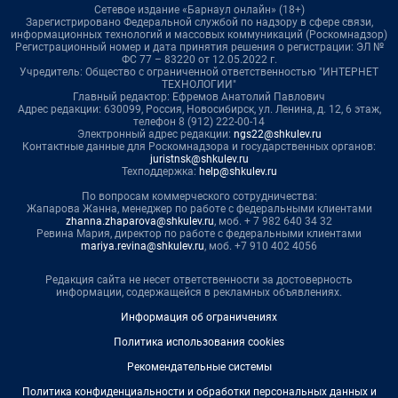
Сетевое издание «Барнаул онлайн» (18+)
Зарегистрировано Федеральной службой по надзору в сфере связи,
информационных технологий и массовых коммуникаций (Роскомнадзор)
Регистрационный номер и дата принятия решения о регистрации: ЭЛ №
ФС 77 – 83220 от 12.05.2022 г.
Учредитель: Общество с ограниченной ответственностью "ИНТЕРНЕТ
ТЕХНОЛОГИИ"
Главный редактор: Ефремов Анатолий Павлович
Адрес редакции: 630099, Россия, Новосибирск, ул. Ленина, д. 12, 6 этаж,
телефон 8 (912) 222-00-14
Электронный адрес редакции:
ngs22@shkulev.ru
Контактные данные для Роскомнадзора и государственных органов:
juristnsk@shkulev.ru
Техподдержка:
help@shkulev.ru
По вопросам коммерческого сотрудничества:
Жапарова Жанна, менеджер по работе с федеральными клиентами
zhanna.zhaparova@shkulev.ru
, моб. + 7 982 640 34 32
Ревина Мария, директор по работе с федеральными клиентами
mariya.revina@shkulev.ru
, моб. +7 910 402 4056
Редакция сайта не несет ответственности за достоверность
информации, содержащейся в рекламных объявлениях.
Информация об ограничениях
Политика использования cookies
Рекомендательные системы
Политика конфиденциальности и обработки персональных данных и