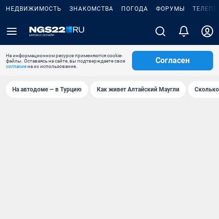
НЕДВИЖИМОСТЬ
ЗНАКОМСТВА
ПОГОДА
ФОРУМЫ
ТЕЛЕПР
На информационном ресурсе применяются cookie-
Согласен
файлы. Оставаясь на сайте, вы подтверждаете свое
согласие
на их использование.
На автодоме — в Турцию
Как живет Алтайский Маугли
Сколько