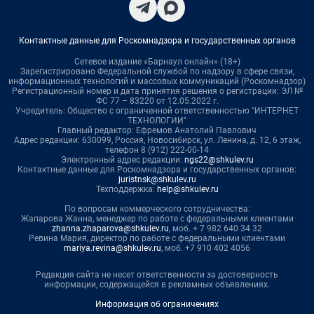
Контактные данные для Роскомнадзора и государственных органов
Сетевое издание «Барнаул онлайн» (18+)
Зарегистрировано Федеральной службой по надзору в сфере связи,
информационных технологий и массовых коммуникаций (Роскомнадзор)
Регистрационный номер и дата принятия решения о регистрации: ЭЛ №
ФС 77 – 83220 от 12.05.2022 г.
Учредитель: Общество с ограниченной ответственностью "ИНТЕРНЕТ
ТЕХНОЛОГИИ"
Главный редактор: Ефремов Анатолий Павлович
Адрес редакции: 630099, Россия, Новосибирск, ул. Ленина, д. 12, 6 этаж,
телефон 8 (912) 222-00-14
Электронный адрес редакции:
ngs22@shkulev.ru
Контактные данные для Роскомнадзора и государственных органов:
juristnsk@shkulev.ru
Техподдержка:
help@shkulev.ru
По вопросам коммерческого сотрудничества:
Жапарова Жанна, менеджер по работе с федеральными клиентами
zhanna.zhaparova@shkulev.ru
, моб. + 7 982 640 34 32
Ревина Мария, директор по работе с федеральными клиентами
mariya.revina@shkulev.ru
, моб. +7 910 402 4056
Редакция сайта не несет ответственности за достоверность
информации, содержащейся в рекламных объявлениях.
Информация об ограничениях