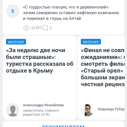
«С гордостью говорю, что я деревенский»:
5
зачем северянин оставил нефтяную компанию
и переехал в глушь на Алтай
13 977
2
МНЕНИЕ
МНЕНИЕ
«За неделю две ночи
«Финал не совпа
были страшные»:
ожиданиями»: с
туристка рассказала об
смотреть филь
отдыхе в Крыму
«Старый орел» 
большом экран
честная реценз
Александра Исмайлова
Надежда Губарь
заместитель главного
редактора 63.RU