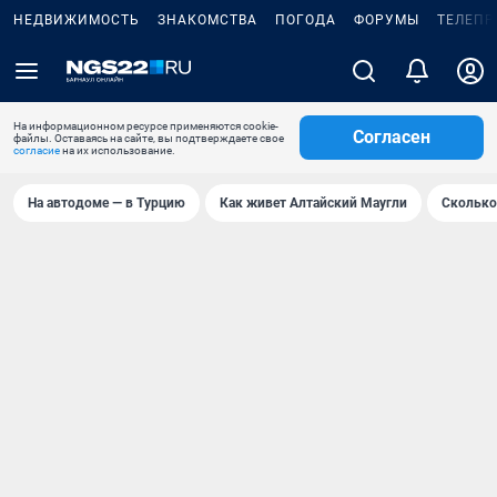
НЕДВИЖИМОСТЬ
ЗНАКОМСТВА
ПОГОДА
ФОРУМЫ
ТЕЛЕПР
На информационном ресурсе применяются cookie-
Согласен
файлы. Оставаясь на сайте, вы подтверждаете свое
согласие
на их использование.
На автодоме — в Турцию
Как живет Алтайский Маугли
Сколько