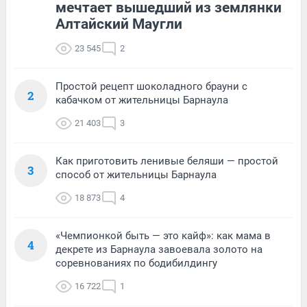
мечтает вышедший из землянки
Алтайский Маугли
23 545
2
Простой рецепт шоколадного брауни с
2
кабачком от жительницы Барнаула
21 403
3
Как приготовить ленивые беляши — простой
3
способ от жительницы Барнаула
18 873
4
«Чемпионкой быть — это кайф»: как мама в
4
декрете из Барнаула завоевала золото на
соревнованиях по бодибилдингу
16 722
1