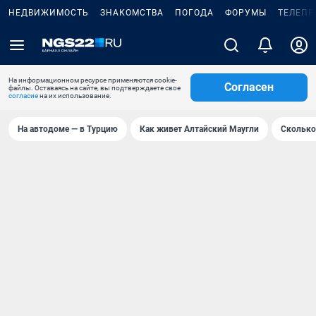
НЕДВИЖИМОСТЬ
ЗНАКОМСТВА
ПОГОДА
ФОРУМЫ
ТЕЛЕПР
На информационном ресурсе применяются cookie-
Согласен
файлы. Оставаясь на сайте, вы подтверждаете свое
согласие
на их использование.
На автодоме — в Турцию
Как живет Алтайский Маугли
Сколько