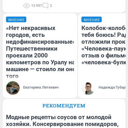
13 957
2
МНЕНИЕ
МНЕНИЕ
«Нет некрасивых
Колобок-колобо
городов, есть
тебя боюсь! Рад
недофинансированные».
отложили прок
Путешественники
«Человека-паук
проехали 2000
отзыв о фильме
километров по Уралу на
«человека-булк
машине — стоило ли оно
того
Екатерина Литкевич
Надежда Губарь
РЕКОМЕНДУЕМ
Модные рецепты соусов от молодой
хозяйки. Консервирование помидоров,