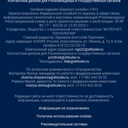
Контактные данные для Роскомнадзора и государственных органов
Сетевое издание «Барнаул онлайн» (18+)
Зарегистрировано Федеральной службой по надзору в сфере связи,
информационных технологий и массовых коммуникаций (Роскомнадзор)
Регистрационный номер и дата принятия решения о регистрации: ЭЛ №
ФС 77 – 83220 от 12.05.2022 г.
Учредитель: Общество с ограниченной ответственностью "ИНТЕРНЕТ
ТЕХНОЛОГИИ"
Главный редактор: Ефремов Анатолий Павлович
Адрес редакции: 630099, Россия, Новосибирск, ул. Ленина, д. 12, 6 этаж,
телефон 8 (912) 222-00-14
Электронный адрес редакции:
ngs22@shkulev.ru
Контактные данные для Роскомнадзора и государственных органов:
juristnsk@shkulev.ru
Техподдержка:
help@shkulev.ru
По вопросам коммерческого сотрудничества:
Жапарова Жанна, менеджер по работе с федеральными клиентами
zhanna.zhaparova@shkulev.ru
, моб. + 7 982 640 34 32
Ревина Мария, директор по работе с федеральными клиентами
mariya.revina@shkulev.ru
, моб. +7 910 402 4056
Редакция сайта не несет ответственности за достоверность
информации, содержащейся в рекламных объявлениях.
Информация об ограничениях
Политика использования cookies
Рекомендательные системы