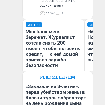
на соревнованиях по
бодибилдингу
16 520
1
МНЕНИЕ
МНЕНИЕ
Мой банк меня
«Мы ви
бережет. Журналист
Нолана
хотела снять 200
настро
тысяч, чтобы погасить
смотре
кредит, — к ней домой
чтобы 
приехала служба
выгляд
безопасности
РЕКОМЕНДУЕМ
Ксения Владимирская
На
Автор мнения
«Заказали на 3-летие»:
перед убийством жены в
Казани турок забрал торт
на день рождения сына