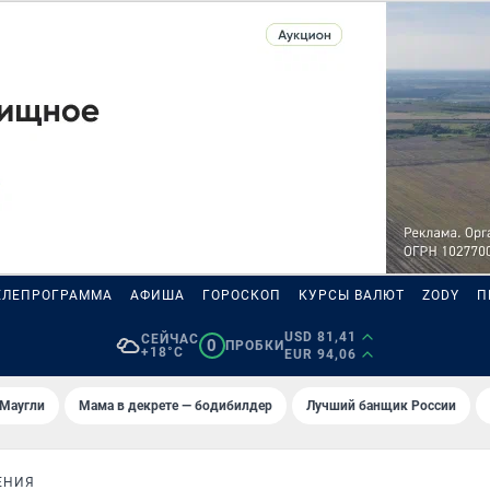
ЕЛЕПРОГРАММА
АФИША
ГОРОСКОП
КУРСЫ ВАЛЮТ
ZODY
П
USD 81,41
СЕЙЧАС
0
ПРОБКИ
+18°C
EUR 94,06
 Маугли
Мама в декрете — бодибилдер
Лучший банщик России
ЕНИЯ