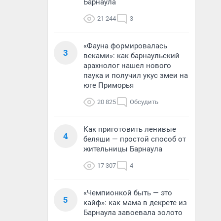
Барнаула
21 244
3
«Фауна формировалась
3
веками»: как барнаульский
арахнолог нашел нового
паука и получил укус змеи на
юге Приморья
20 825
Обсудить
Как приготовить ленивые
4
беляши — простой способ от
жительницы Барнаула
17 307
4
«Чемпионкой быть — это
5
кайф»: как мама в декрете из
Барнаула завоевала золото