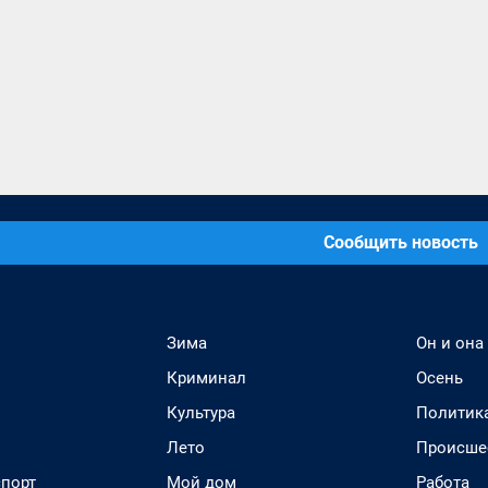
Сообщить новость
Зима
Он и она
Криминал
Осень
Культура
Политик
Лето
Происше
спорт
Мой дом
Работа