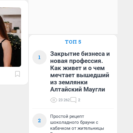
ТОП 5
Закрытие бизнеса и
1
новая профессия.
Как живет и о чем
мечтает вышедший
из землянки
Алтайский Маугли
23 262
2
Простой рецепт
2
шоколадного брауни с
кабачком от жительницы