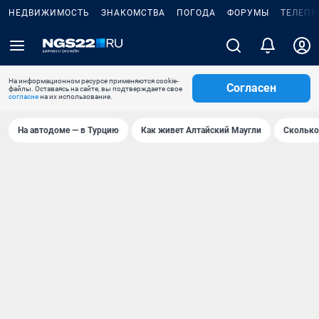
НЕДВИЖИМОСТЬ
ЗНАКОМСТВА
ПОГОДА
ФОРУМЫ
ТЕЛЕПР
На информационном ресурсе применяются cookie-
Согласен
файлы. Оставаясь на сайте, вы подтверждаете свое
согласие
на их использование.
На автодоме — в Турцию
Как живет Алтайский Маугли
Сколько