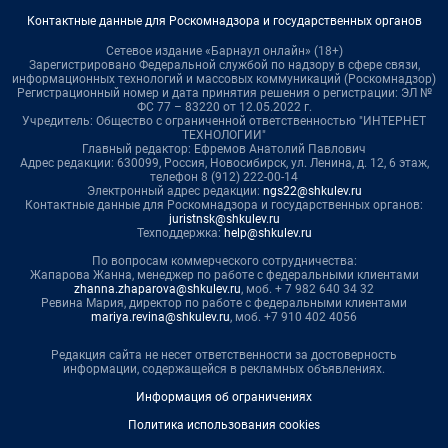
Контактные данные для Роскомнадзора и государственных органов
Сетевое издание «Барнаул онлайн» (18+)
Зарегистрировано Федеральной службой по надзору в сфере связи,
информационных технологий и массовых коммуникаций (Роскомнадзор)
Регистрационный номер и дата принятия решения о регистрации: ЭЛ №
ФС 77 – 83220 от 12.05.2022 г.
Учредитель: Общество с ограниченной ответственностью "ИНТЕРНЕТ
ТЕХНОЛОГИИ"
Главный редактор: Ефремов Анатолий Павлович
Адрес редакции: 630099, Россия, Новосибирск, ул. Ленина, д. 12, 6 этаж,
телефон 8 (912) 222-00-14
Электронный адрес редакции:
ngs22@shkulev.ru
Контактные данные для Роскомнадзора и государственных органов:
juristnsk@shkulev.ru
Техподдержка:
help@shkulev.ru
По вопросам коммерческого сотрудничества:
Жапарова Жанна, менеджер по работе с федеральными клиентами
zhanna.zhaparova@shkulev.ru
, моб. + 7 982 640 34 32
Ревина Мария, директор по работе с федеральными клиентами
mariya.revina@shkulev.ru
, моб. +7 910 402 4056
Редакция сайта не несет ответственности за достоверность
информации, содержащейся в рекламных объявлениях.
Информация об ограничениях
Политика использования cookies