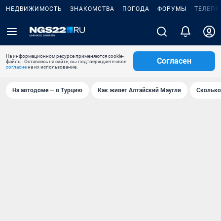
НЕДВИЖИМОСТЬ
ЗНАКОМСТВА
ПОГОДА
ФОРУМЫ
ТЕЛЕПР
На информационном ресурсе применяются cookie-
Согласен
файлы. Оставаясь на сайте, вы подтверждаете свое
согласие
на их использование.
На автодоме — в Турцию
Как живет Алтайский Маугли
Сколько