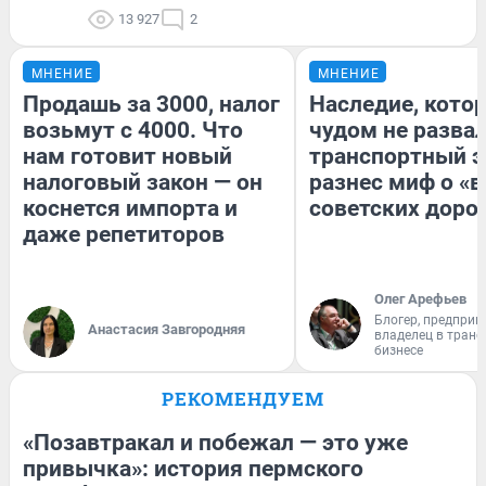
13 927
2
МНЕНИЕ
МНЕНИЕ
Продашь за 3000, налог
Наследие, кото
возьмут с 4000. Что
чудом не разва
нам готовит новый
транспортный э
налоговый закон — он
разнес миф о «
коснется импорта и
советских доро
даже репетиторов
Олег Арефьев
Блогер, предприн
Анастасия Завгородняя
владелец в тран
бизнесе
РЕКОМЕНДУЕМ
«Позавтракал и побежал — это уже
привычка»: история пермского