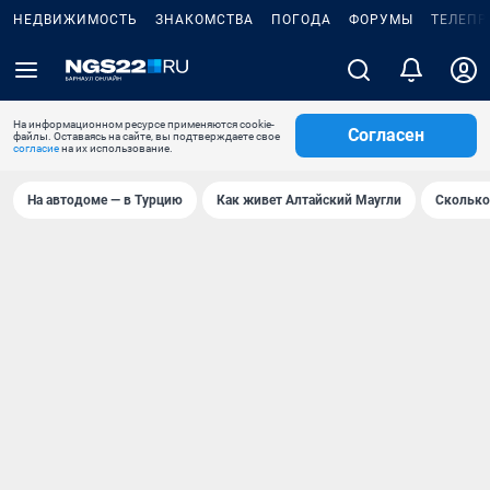
НЕДВИЖИМОСТЬ
ЗНАКОМСТВА
ПОГОДА
ФОРУМЫ
ТЕЛЕПР
На информационном ресурсе применяются cookie-
Согласен
файлы. Оставаясь на сайте, вы подтверждаете свое
согласие
на их использование.
На автодоме — в Турцию
Как живет Алтайский Маугли
Сколько