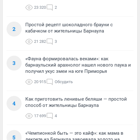
23 320
2
Простой рецепт шоколадного брауни с
2
кабачком от жительницы Барнаула
21 282
3
«Фауна формировалась веками»: как
3
барнаульский арахнолог нашел нового паука и
получил укус змеи на юге Приморья
20 915
Обсудить
Как приготовить ленивые беляши — простой
4
способ от жительницы Барнаула
17 699
4
«Чемпионкой быть — это кайф»: как мама в
5
декрете из Барнаула завоевала золото на