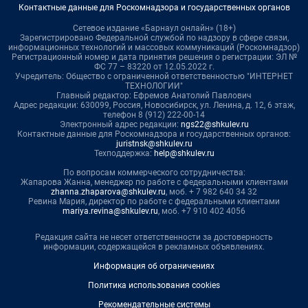
Контактные данные для Роскомнадзора и государственных органов
Сетевое издание «Барнаул онлайн» (18+)
Зарегистрировано Федеральной службой по надзору в сфере связи,
информационных технологий и массовых коммуникаций (Роскомнадзор)
Регистрационный номер и дата принятия решения о регистрации: ЭЛ №
ФС 77 – 83220 от 12.05.2022 г.
Учредитель: Общество с ограниченной ответственностью "ИНТЕРНЕТ
ТЕХНОЛОГИИ"
Главный редактор: Ефремов Анатолий Павлович
Адрес редакции: 630099, Россия, Новосибирск, ул. Ленина, д. 12, 6 этаж,
телефон 8 (912) 222-00-14
Электронный адрес редакции:
ngs22@shkulev.ru
Контактные данные для Роскомнадзора и государственных органов:
juristnsk@shkulev.ru
Техподдержка:
help@shkulev.ru
По вопросам коммерческого сотрудничества:
Жапарова Жанна, менеджер по работе с федеральными клиентами
zhanna.zhaparova@shkulev.ru
, моб. + 7 982 640 34 32
Ревина Мария, директор по работе с федеральными клиентами
mariya.revina@shkulev.ru
, моб. +7 910 402 4056
Редакция сайта не несет ответственности за достоверность
информации, содержащейся в рекламных объявлениях.
Информация об ограничениях
Политика использования cookies
Рекомендательные системы