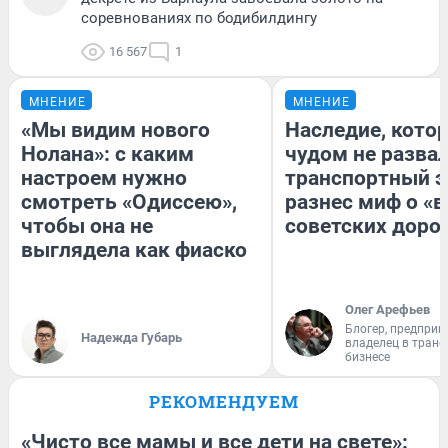
соревнованиях по бодибилдингу
16 567
1
МНЕНИЕ
МНЕНИЕ
«Мы видим нового
Наследие, кото
Нолана»: с каким
чудом не разва
настроем нужно
транспортный э
смотреть «Одиссею»,
разнес миф о «
чтобы она не
советских доро
выглядела как фиаско
Олег Арефьев
Блогер, предприн
Надежда Губарь
владелец в тран
бизнесе
РЕКОМЕНДУЕМ
«Чисто все мамы и все дети на свете»: