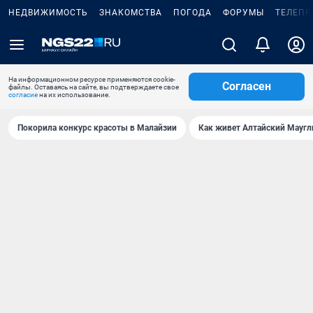
НЕДВИЖИМОСТЬ
ЗНАКОМСТВА
ПОГОДА
ФОРУМЫ
ТЕЛЕПР
На информационном ресурсе применяются cookie-
Согласен
файлы. Оставаясь на сайте, вы подтверждаете свое
согласие
на их использование.
Покорила конкурс красоты в Малайзии
Как живет Алтайский Маугл