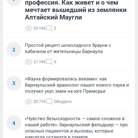
профессия. Как живет и о чем
мечтает вышедший из землянки
Алтайский Маугли
23 194
2
Простой рецепт шоколадного брауни с
2
кабачком от жительницы Барнаула
21 194
3
«Фауна формировалась веками»: как
3
барнаульский арахнолог нашел нового паука и
получил укус змеи на юге Приморья
20 719
Обсудить
«Чувство безысходности — самое сложное в
4
нашей работе»: барнаульский фельдшер — про
опасных пациентов и вызовы, которые
навсегда остаются в памяти