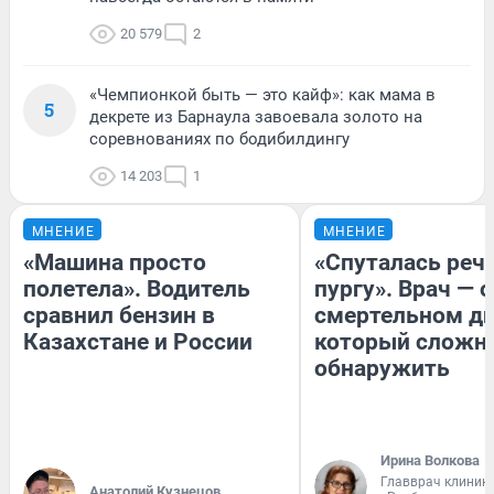
20 579
2
«Чемпионкой быть — это кайф»: как мама в
5
декрете из Барнаула завоевала золото на
соревнованиях по бодибилдингу
14 203
1
МНЕНИЕ
МНЕНИЕ
«Машина просто
«Спуталась речь
полетела». Водитель
пургу». Врач — о
сравнил бензин в
смертельном ди
Казахстане и России
который сложн
обнаружить
Ирина Волкова
Главврач клиник
Анатолий Кузнецов