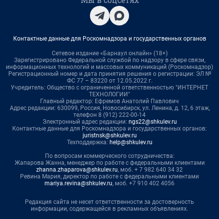
Контактные данные для Роскомнадзора и государственных органов
Сетевое издание «Барнаул онлайн» (18+)
Зарегистрировано Федеральной службой по надзору в сфере связи,
информационных технологий и массовых коммуникаций (Роскомнадзор)
Регистрационный номер и дата принятия решения о регистрации: ЭЛ №
ФС 77 – 83220 от 12.05.2022 г.
Учредитель: Общество с ограниченной ответственностью "ИНТЕРНЕТ
ТЕХНОЛОГИИ"
Главный редактор: Ефремов Анатолий Павлович
Адрес редакции: 630099, Россия, Новосибирск, ул. Ленина, д. 12, 6 этаж,
телефон 8 (912) 222-00-14
Электронный адрес редакции:
ngs22@shkulev.ru
Контактные данные для Роскомнадзора и государственных органов:
juristnsk@shkulev.ru
Техподдержка:
help@shkulev.ru
По вопросам коммерческого сотрудничества:
Жапарова Жанна, менеджер по работе с федеральными клиентами
zhanna.zhaparova@shkulev.ru
, моб. + 7 982 640 34 32
Ревина Мария, директор по работе с федеральными клиентами
mariya.revina@shkulev.ru
, моб. +7 910 402 4056
Редакция сайта не несет ответственности за достоверность
информации, содержащейся в рекламных объявлениях.