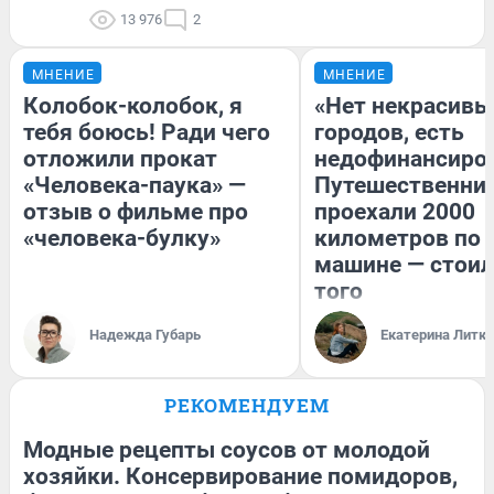
13 976
2
МНЕНИЕ
МНЕНИЕ
Колобок-колобок, я
«Нет некрасивы
тебя боюсь! Ради чего
городов, есть
отложили прокат
недофинансиро
«Человека-паука» —
Путешественни
отзыв о фильме про
проехали 2000
«человека-булку»
километров по 
машине — стоил
того
Надежда Губарь
Екатерина Литк
РЕКОМЕНДУЕМ
Модные рецепты соусов от молодой
хозяйки. Консервирование помидоров,