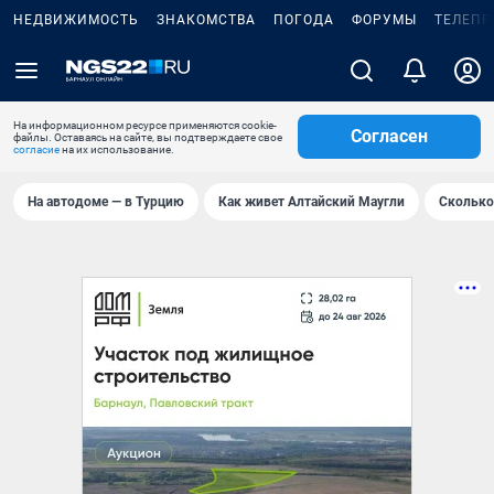
НЕДВИЖИМОСТЬ
ЗНАКОМСТВА
ПОГОДА
ФОРУМЫ
ТЕЛЕПР
На информационном ресурсе применяются cookie-
Согласен
файлы. Оставаясь на сайте, вы подтверждаете свое
согласие
на их использование.
На автодоме — в Турцию
Как живет Алтайский Маугли
Сколько