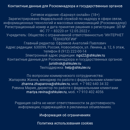
Контактные данные для Роскомнадзора и государственных органов
Сетевое издание «Барнаул онлайн» (18+)
Зарегистрировано Федеральной службой по надзору в сфере связи,
информационных технологий и массовых коммуникаций (Роскомнадзор)
Регистрационный номер и дата принятия решения о регистрации: ЭЛ №
ФС 77 – 83220 от 12.05.2022 г.
Учредитель: Общество с ограниченной ответственностью "ИНТЕРНЕТ
ТЕХНОЛОГИИ"
Главный редактор: Ефремов Анатолий Павлович
Адрес редакции: 630099, Россия, Новосибирск, ул. Ленина, д. 12, 6 этаж,
телефон 8 (912) 222-00-14
Электронный адрес редакции:
ngs22@shkulev.ru
Контактные данные для Роскомнадзора и государственных органов:
juristnsk@shkulev.ru
Техподдержка:
help@shkulev.ru
По вопросам коммерческого сотрудничества:
Жапарова Жанна, менеджер по работе с федеральными клиентами
zhanna.zhaparova@shkulev.ru
, моб. + 7 982 640 34 32
Ревина Мария, директор по работе с федеральными клиентами
mariya.revina@shkulev.ru
, моб. +7 910 402 4056
Редакция сайта не несет ответственности за достоверность
информации, содержащейся в рекламных объявлениях.
Информация об ограничениях
Политика использования cookies