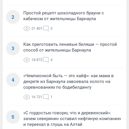
Простой рецепт шоколадного брауни с
2
кабачком от жительницы Барнаула
21 401
3
Как приготовить ленивые беляши — простой
3
способ от жительницы Барнаула
18 872
4
«Чемпионкой быть — это кайф»: как мама в
4
декрете из Барнаула завоевала золото на
соревнованиях по бодибилдингу
16 721
1
«С гордостью говорю, что я деревенский»:
5
зачем северянин оставил нефтяную компанию
и переехал в глушь на Алтай