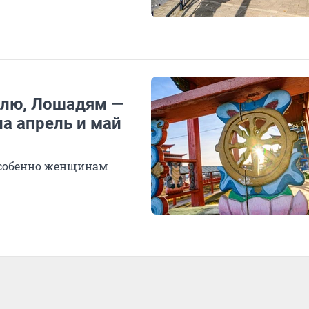
млю, Лошадям —
на апрель и май
 особенно женщинам