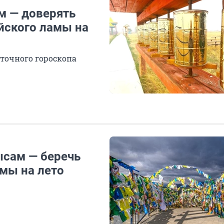
м — доверять
йского ламы на
сточного гороскопа
ысам — беречь
амы на лето