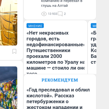
компанию и переехал в
глушь на Алтай
13 933
2
МНЕНИЕ
МНЕНИЕ
«Нет некрасивых
«Будто 
городов, есть
границ
недофинансированные».
удивил
Путешественники
Колыва
проехали 2000
Барнау
километров по Уралу на
стоил 
машине — стоило ли оно
того
РЕКОМЕНДУЕМ
Екатерина Литкевич
Ли
«Год преследовал и облил
кислотой». Рассказ
петербурженки о
жестоком нападении и