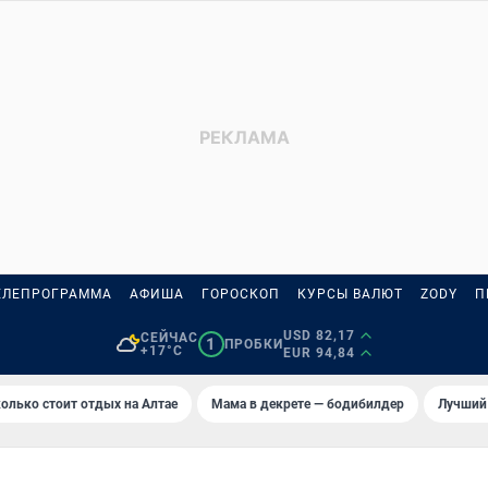
ЕЛЕПРОГРАММА
АФИША
ГОРОСКОП
КУРСЫ ВАЛЮТ
ZODY
П
USD 82,17
СЕЙЧАС
1
ПРОБКИ
+17°C
EUR 94,84
олько стоит отдых на Алтае
Мама в декрете — бодибилдер
Лучший