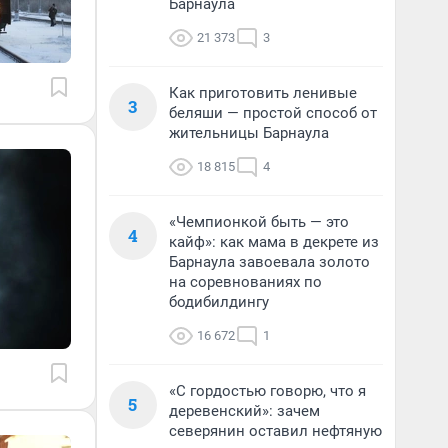
Барнаула
21 373
3
Как приготовить ленивые
3
беляши — простой способ от
жительницы Барнаула
18 815
4
«Чемпионкой быть — это
4
кайф»: как мама в декрете из
Барнаула завоевала золото
на соревнованиях по
бодибилдингу
16 672
1
«С гордостью говорю, что я
5
деревенский»: зачем
северянин оставил нефтяную