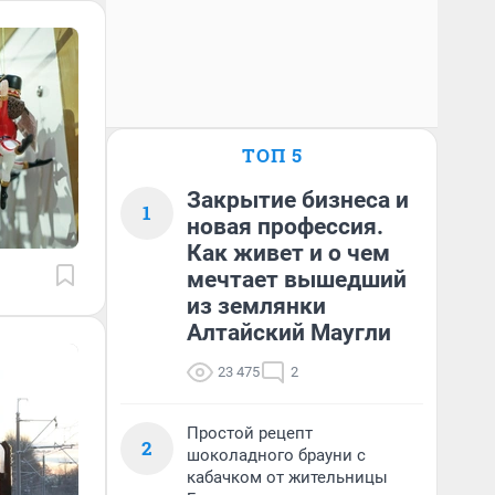
ТОП 5
Закрытие бизнеса и
1
новая профессия.
Как живет и о чем
мечтает вышедший
из землянки
Алтайский Маугли
23 475
2
Простой рецепт
2
шоколадного брауни с
кабачком от жительницы