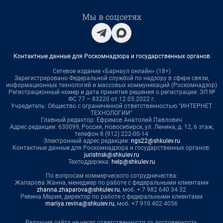
Мы в соцсетях
Контактные данные для Роскомнадзора и государственных органов
Сетевое издание «Барнаул онлайн» (18+)
Зарегистрировано Федеральной службой по надзору в сфере связи,
информационных технологий и массовых коммуникаций (Роскомнадзор)
Регистрационный номер и дата принятия решения о регистрации: ЭЛ №
ФС 77 – 83220 от 12.05.2022 г.
Учредитель: Общество с ограниченной ответственностью "ИНТЕРНЕТ
ТЕХНОЛОГИИ"
Главный редактор: Ефремов Анатолий Павлович
Адрес редакции: 630099, Россия, Новосибирск, ул. Ленина, д. 12, 6 этаж,
телефон 8 (912) 222-00-14
Электронный адрес редакции:
ngs22@shkulev.ru
Контактные данные для Роскомнадзора и государственных органов:
juristnsk@shkulev.ru
Техподдержка:
help@shkulev.ru
По вопросам коммерческого сотрудничества:
Жапарова Жанна, менеджер по работе с федеральными клиентами
zhanna.zhaparova@shkulev.ru
, моб. + 7 982 640 34 32
Ревина Мария, директор по работе с федеральными клиентами
mariya.revina@shkulev.ru
, моб. +7 910 402 4056
Редакция сайта не несет ответственности за достоверность