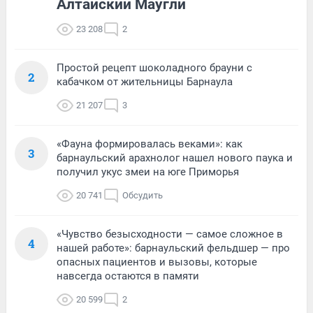
Алтайский Маугли
23 208
2
Простой рецепт шоколадного брауни с
2
кабачком от жительницы Барнаула
21 207
3
«Фауна формировалась веками»: как
3
барнаульский арахнолог нашел нового паука и
получил укус змеи на юге Приморья
20 741
Обсудить
«Чувство безысходности — самое сложное в
4
нашей работе»: барнаульский фельдшер — про
опасных пациентов и вызовы, которые
навсегда остаются в памяти
20 599
2