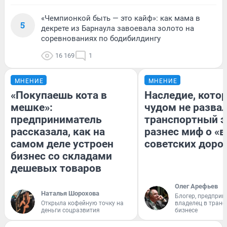
«Чемпионкой быть — это кайф»: как мама в
5
декрете из Барнаула завоевала золото на
соревнованиях по бодибилдингу
16 169
1
МНЕНИЕ
МНЕНИЕ
«Покупаешь кота в
Наследие, кото
мешке»:
чудом не разва
предприниматель
транспортный э
рассказала, как на
разнес миф о «
самом деле устроен
советских доро
бизнес со складами
дешевых товаров
Олег Арефьев
Наталья Шорохова
Блогер, предприн
Открыла кофейную точку на
владелец в тран
деньги соцразвития
бизнесе