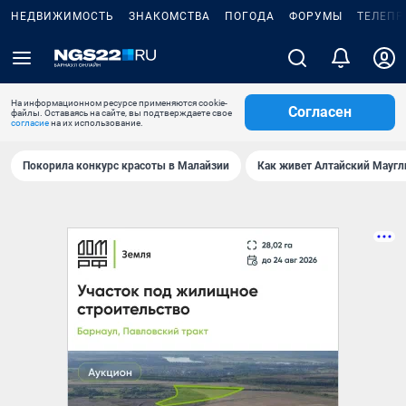
НЕДВИЖИМОСТЬ
ЗНАКОМСТВА
ПОГОДА
ФОРУМЫ
ТЕЛЕПР
На информационном ресурсе применяются cookie-
Согласен
файлы. Оставаясь на сайте, вы подтверждаете свое
согласие
на их использование.
Покорила конкурс красоты в Малайзии
Как живет Алтайский Маугл